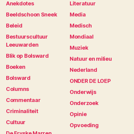
Anekdotes
Literatuur
Beeldschoon Sneek
Media
Beleid
Medisch
Bestuurscultuur
Mondiaal
Leeuwarden
Muziek
Blik op Bolsward
Natuur en milieu
Boeken
Nederland
Bolsward
ONDER DE LOEP
Columns
Onderwijs
Commentaar
Onderzoek
Criminaliteit
Opinie
Cultuur
Opvoeding
De Fryske Marren