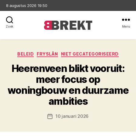
8 augustus 2026 19:50
Zoek
Menu
Brekt
Categorieën
BELEID
FRYSLÂN
NIET GECATEGORISEERD
Heerenveen blikt vooruit:
meer focus op
woningbouw en duurzame
ambities
10 januari 2026
Berichtdatum