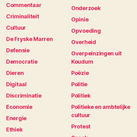
Commentaar
Onderzoek
Criminaliteit
Opinie
Cultuur
Opvoeding
De Fryske Marren
Overheid
Defensie
Overpeinzingen uit
Democratie
Koudum
Dieren
Poëzie
Digitaal
Politie
Discriminatie
Politiek
Economie
Politieke en ambtelijke
cultuur
Energie
Protest
Ethiek