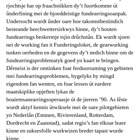
rjochtsje har op fraachstikken dy’t fuortkomme út
ûnderfining mei de hjoeddeistige fundearringsoanpak.
Undersocht wurdt ûnder oare hoe takomstbestindich
besteande heechwettersirkwys binne, dy’t houten
fundearrings beskermje tsjin drûchstân. Ek wurdt sjoen
nei de wurking fan it Funderingsloket, de gearwurking
tusken oerheden en de gegevens dy’t nedich binne om de
fundearringsproblematyk goed yn kaart te bringen.
Dêrneist is der omtinken foar ferduorsuming yn gebieten
mei fundearringsproblemen, bygelyks by mingd
eigendom fan wenten, en foar lessen út eardere
maatskiplike opjeften lykas de
boaiemsanearringsoperaasje út de jierren ’90. As lêste
wurdt aktyf kennis útwiksele mei de oare pilotgebieten
yn Nederlân (Emmen, Rivierenland, Rotterdam,
Dordrecht en Zaanstad), sadat regio’s fan elkoar leare
kinne en suksesfolle wurkwizen breder tapast wurde
kinne.