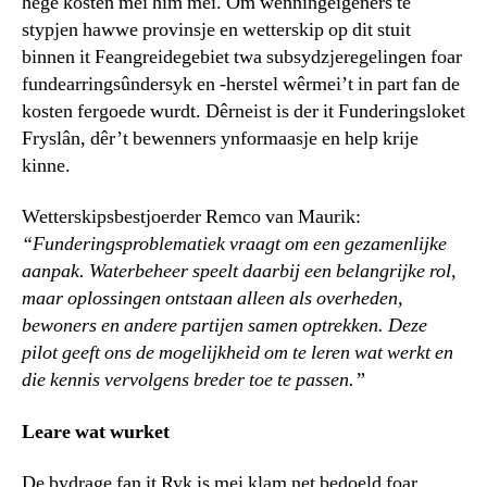
hege kosten mei him mei. Om wenningeigeners te
stypjen hawwe provinsje en wetterskip op dit stuit
binnen it Feangreidegebiet twa subsydzjeregelingen foar
fundearringsûndersyk en -herstel wêrmei’t in part fan de
kosten fergoede wurdt. Dêrneist is der it Funderingsloket
Fryslân, dêr’t bewenners ynformaasje en help krije
kinne.
Wetterskipsbestjoerder Remco van Maurik:
“Funderingsproblematiek vraagt om een gezamenlijke
aanpak. Waterbeheer speelt daarbij een belangrijke rol,
maar oplossingen ontstaan alleen als overheden,
bewoners en andere partijen samen optrekken. Deze
pilot geeft ons de mogelijkheid om te leren wat werkt en
die kennis vervolgens breder toe te passen.”
Leare wat wurket
De bydrage fan it Ryk is mei klam net bedoeld foar