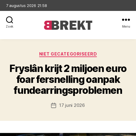
7 augustus 2026 21:58
Zoek
Menu
Brekt
Categorieën
NIET GECATEGORISEERD
Fryslân krijt 2 miljoen euro
foar fersnelling oanpak
fundearringsproblemen
17 juni 2026
Berichtdatum