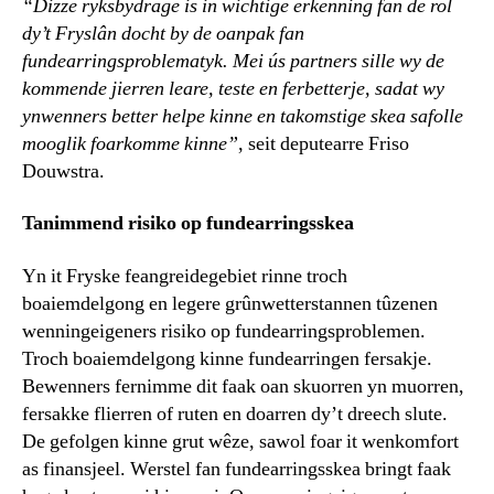
“Dizze ryksbydrage is in wichtige erkenning fan de rol
dy’t Fryslân docht by de oanpak fan
fundearringsproblematyk. Mei ús partners sille wy de
kommende jierren leare, teste en ferbetterje, sadat wy
ynwenners better helpe kinne en takomstige skea safolle
mooglik foarkomme kinne”
, seit deputearre Friso
Douwstra.
Tanimmend risiko op fundearringsskea
Yn it Fryske feangreidegebiet rinne troch
boaiemdelgong en legere grûnwetterstannen tûzenen
wenningeigeners risiko op fundearringsproblemen.
Troch boaiemdelgong kinne fundearringen fersakje.
Bewenners fernimme dit faak oan skuorren yn muorren,
fersakke flierren of ruten en doarren dy’t dreech slute.
De gefolgen kinne grut wêze, sawol foar it wenkomfort
as finansjeel. Werstel fan fundearringsskea bringt faak