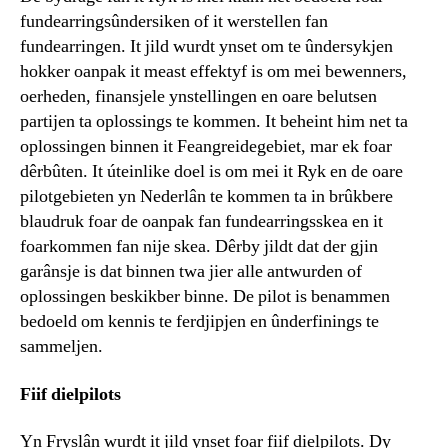
fundearringsûndersiken of it werstellen fan
fundearringen. It jild wurdt ynset om te ûndersykjen
hokker oanpak it meast effektyf is om mei bewenners,
oerheden, finansjele ynstellingen en oare belutsen
partijen ta oplossings te kommen. It beheint him net ta
oplossingen binnen it Feangreidegebiet, mar ek foar
dêrbûten. It úteinlike doel is om mei it Ryk en de oare
pilotgebieten yn Nederlân te kommen ta in brûkbere
blaudruk foar de oanpak fan fundearringsskea en it
foarkommen fan nije skea. Dêrby jildt dat der gjin
garânsje is dat binnen twa jier alle antwurden of
oplossingen beskikber binne. De pilot is benammen
bedoeld om kennis te ferdjipjen en ûnderfinings te
sammeljen.
Fiif dielpilots
Yn Fryslân wurdt it jild ynset foar fiif dielpilots. Dy