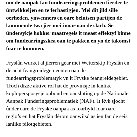
om de oanpak fan fundearringsproblemen fierder te
ûntwikkeljen en te ferhastigjen. Mei dit jild sille
oerheden, ynwenners en oare belutsen partijen de
kommende twa jier mei-inoar oan de slach. Se
ûndersykje hokker maatregels it meast effektyf binne
om fundearringsskea oan te pakken en yn de takomst
foar te kommen.
Fryslân wurket al jierren gear mei Wetterskip Fryslân en
de acht feangreidegemeenten oan de
fundearringsproblematyk yn it Fryske feangreidegebiet.
Troch dizze aktive rol hat de provinsje in lanlike
koplopersposysje opboud en oansluting op de Nationale
Aanpak Funderingsproblematiek (NAF). It Ryk sjocht
ûnder oare de Fryske oanpak as foarbyld foar oare
regio’s en hat Fryslân dêrom oanwiisd as ien fan de seis
lanlike pilotgebieten.