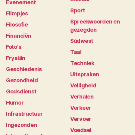
Evenement
Sport
Filmpjes
Spreekwoorden en
Filosofie
gezegden
Financiën
Súdwest
Foto's
Taal
Fryslân
Techniek
Geschiedenis
Uitspraken
Gezondheid
Veiligheid
Godsdienst
Verhalen
Humor
Verkeer
Infrastructuur
Vervoer
Ingezonden
Voedsel