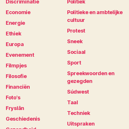
Discriminatie
Politiek
Economie
Politieke en ambtelijke
cultuur
Energie
Protest
Ethiek
Sneek
Europa
Sociaal
Evenement
Sport
Filmpjes
Spreekwoorden en
Filosofie
gezegden
Financiën
Súdwest
Foto's
Taal
Fryslân
Techniek
Geschiedenis
Uitspraken