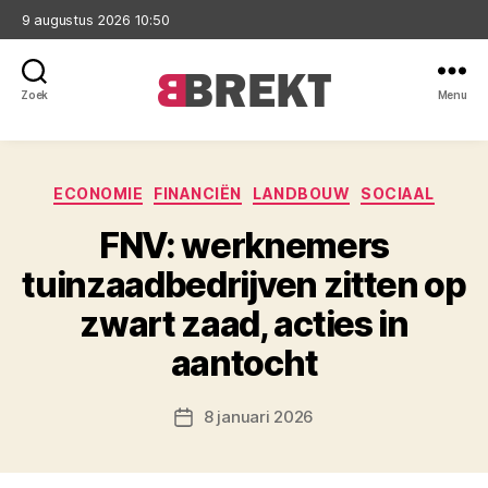
9 augustus 2026 10:50
Zoek
Menu
Brekt
Categorieën
ECONOMIE
FINANCIËN
LANDBOUW
SOCIAAL
FNV: werknemers
tuinzaadbedrijven zitten op
zwart zaad, acties in
aantocht
8 januari 2026
Berichtdatum