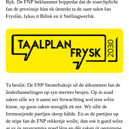
Ryk. De FNP beklammet boppedat dat de soarchplicht
fan de provinsje him ek útstrekt ta de oare talen fan
Fryslân, lykas it Biltsk en it Stellingwerfsk.
Ta beslút: De FNP Steatefraksje sil de útkomsten fan de
ûnderhannelingen op syn merites besjen. Op in soad
saken sille wy it aanst nei ferwachting wol iens wêze
kinne, op guon saken mooglik ek net. Wy sille de
formearjende partijen skerp hâlde. En as de partijen op
de stipe fan de FNP rekkenje wolle, dan soe it goed wêze
as sy ús programma goed lêze en dêr saken út oernimme.