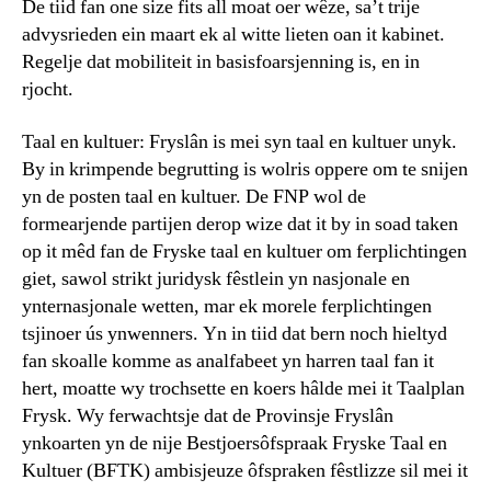
De tiid fan one size fits all moat oer wêze, sa’t trije
advysrieden ein maart ek al witte lieten oan it kabinet.
Regelje dat mobiliteit in basisfoarsjenning is, en in
rjocht.
Taal en kultuer: Fryslân is mei syn taal en kultuer unyk.
By in krimpende begrutting is wolris oppere om te snijen
yn de posten taal en kultuer. De FNP wol de
formearjende partijen derop wize dat it by in soad taken
op it mêd fan de Fryske taal en kultuer om ferplichtingen
giet, sawol strikt juridysk fêstlein yn nasjonale en
ynternasjonale wetten, mar ek morele ferplichtingen
tsjinoer ús ynwenners. Yn in tiid dat bern noch hieltyd
fan skoalle komme as analfabeet yn harren taal fan it
hert, moatte wy trochsette en koers hâlde mei it Taalplan
Frysk. Wy ferwachtsje dat de Provinsje Fryslân
ynkoarten yn de nije Bestjoersôfspraak Fryske Taal en
Kultuer (BFTK) ambisjeuze ôfspraken fêstlizze sil mei it