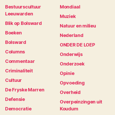
Bestuurscultuur
Mondiaal
Leeuwarden
Muziek
Blik op Bolsward
Natuur en milieu
Boeken
Nederland
Bolsward
ONDER DE LOEP
Columns
Onderwijs
Commentaar
Onderzoek
Criminaliteit
Opinie
Cultuur
Opvoeding
De Fryske Marren
Overheid
Defensie
Overpeinzingen uit
Democratie
Koudum