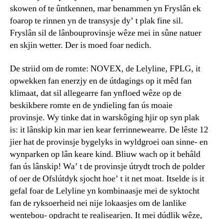
skowen of te ûntkennen, mar benammen yn Fryslân ek
foarop te rinnen yn de transysje dy’ t plak fine sil.
Fryslân sil de lânbouprovinsje wêze mei in sûne natuer
en skjin wetter. Der is moed foar nedich.
De striid om de romte: NOVEX, de Lelyline, FPLG, it
opwekken fan enerzjy en de útdagings op it mêd fan
klimaat, dat sil allegearre fan ynfloed wêze op de
beskikbere romte en de yndieling fan ús moaie
provinsje. Wy tinke dat in warskôging hjir op syn plak
is: it lânskip kin mar ien kear ferrinnewearre. De lêste 12
jier hat de provinsje bygelyks in wyldgroei oan sinne- en
wynparken op lân keare kind. Bliuw wach op it behâld
fan ús lânskip! Wa’ t de provinsje útrydt troch de polder
of oer de Ofslútdyk sjocht hoe’ t it net moat. Itselde is it
gefal foar de Lelyline yn kombinaasje mei de syktocht
fan de ryksoerheid nei nije lokaasjes om de lanlike
wentebou- opdracht te realisearjen. It mei dúdlik wêze,