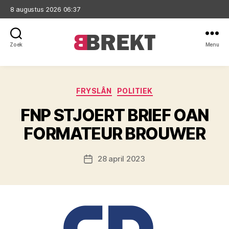
8 augustus 2026 06:37
Zoek
Menu
Brekt
Categorieën
FRYSLÂN
POLITIEK
FNP STJOERT BRIEF OAN
FORMATEUR BROUWER
28 april 2023
Berichtdatum