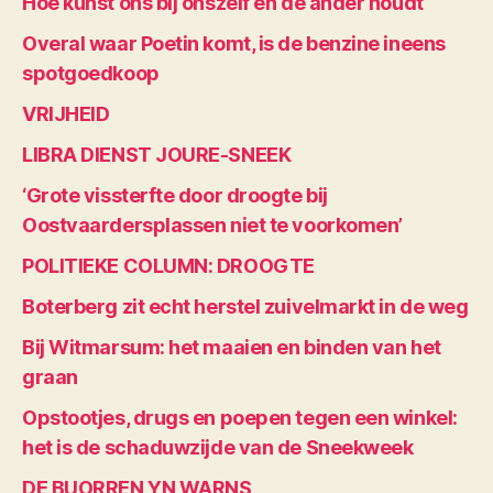
Hoe kunst ons bij onszelf en de ander houdt
Overal waar Poetin komt, is de benzine ineens
spotgoedkoop
VRIJHEID
LIBRA DIENST JOURE-SNEEK
‘Grote vissterfte door droogte bij
Oostvaardersplassen niet te voorkomen’
POLITIEKE COLUMN: DROOGTE
Boterberg zit echt herstel zuivelmarkt in de weg
Bij Witmarsum: het maaien en binden van het
graan
Opstootjes, drugs en poepen tegen een winkel:
het is de schaduwzijde van de Sneekweek
DE BUORREN YN WARNS