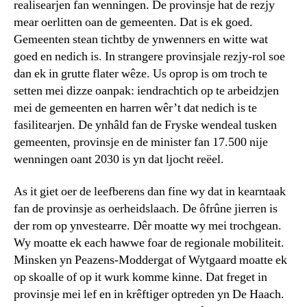
realisearjen fan wenningen. De provinsje hat de rezjy
mear oerlitten oan de gemeenten. Dat is ek goed.
Gemeenten stean tichtby de ynwenners en witte wat
goed en nedich is. In strangere provinsjale rezjy-rol soe
dan ek in grutte flater wêze. Us oprop is om troch te
setten mei dizze oanpak: iendrachtich op te arbeidzjen
mei de gemeenten en harren wêr’t dat nedich is te
fasilitearjen. De ynhâld fan de Fryske wendeal tusken
gemeenten, provinsje en de minister fan 17.500 nije
wenningen oant 2030 is yn dat ljocht reëel.
As it giet oer de leefberens dan fine wy dat in kearntaak
fan de provinsje as oerheidslaach. De ôfrûne jierren is
der rom op ynvestearre. Dêr moatte wy mei trochgean.
Wy moatte ek each hawwe foar de regionale mobiliteit.
Minsken yn Peazens-Moddergat of Wytgaard moatte ek
op skoalle of op it wurk komme kinne. Dat freget in
provinsje mei lef en in krêftiger optreden yn De Haach.