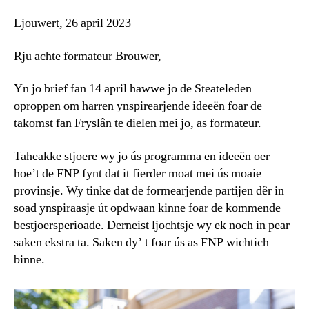
Ljouwert, 26 april 2023
Rju achte formateur Brouwer,
Yn jo brief fan 14 april hawwe jo de Steateleden
oproppen om harren ynspirearjende ideeën foar de
takomst fan Fryslân te dielen mei jo, as formateur.
Taheakke stjoere wy jo ús programma en ideeën oer
hoe’t de FNP fynt dat it fierder moat mei ús moaie
provinsje. Wy tinke dat de formearjende partijen dêr in
soad ynspiraasje út opdwaan kinne foar de kommende
bestjoersperioade. Derneist ljochtsje wy ek noch in pear
saken ekstra ta. Saken dy’ t foar ús as FNP wichtich
binne.