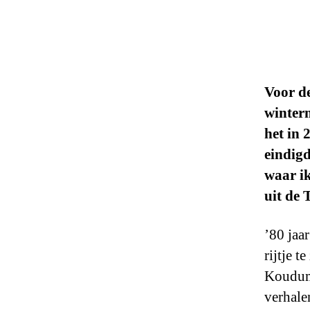
Voor d
winter
het in 
eindig
waar i
uit de 
’80 jaa
rijtje 
Koudum 
verhale