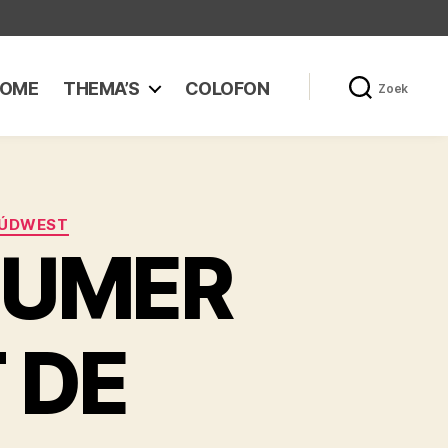
OME
THEMA’S
COLOFON
Zoek
ÚDWEST
DUMER
 DE