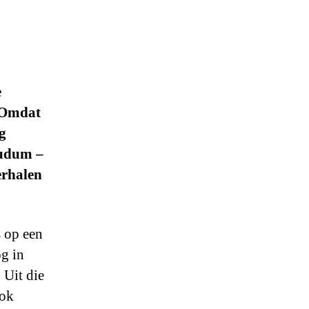
e
. Omdat
g
oudum –
erhalen
s op een
og in
 Uit die
ook