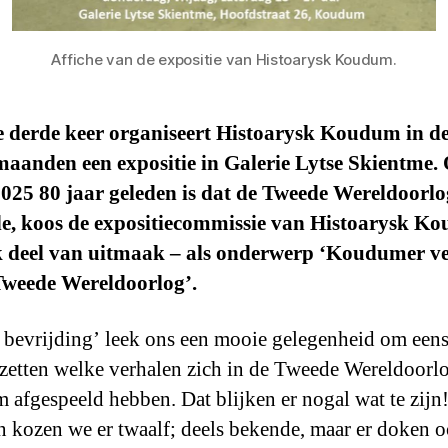
Affiche van de expositie van Histoarysk Koudum.
e derde keer organiseert Histoarysk Koudum in d
maanden een expositie in Galerie Lytse Skientme
2025 80 jaar geleden is dat de Tweede Wereldoorlo
de, koos de expositiecommissie van Histoarysk K
k deel van uitmaak – als onderwerp ‘Koudumer v
Tweede Wereldoorlog’.
r bevrijding’ leek ons een mooie gelegenheid om een
te zetten welke verhalen zich in de Tweede Wereldoorl
afgespeeld hebben. Dat blijken er nogal wat te zijn!
n kozen we er twaalf; deels bekende, maar er doken 