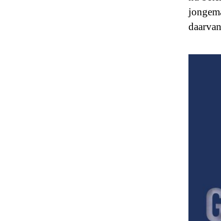
jongema
daarvan