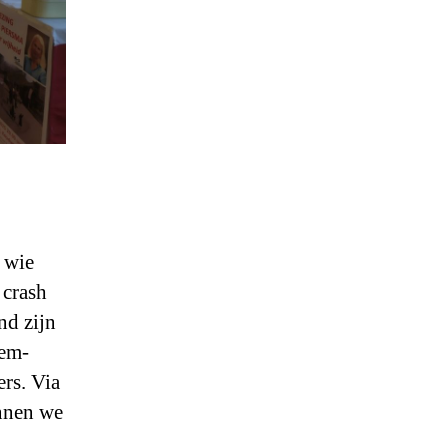
 wie
 crash
nd zijn
hem-
rs. Via
nnen we