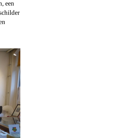
n, een
schilder
en