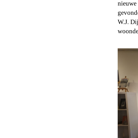
nieuwe 
gevonde
W.J. Di
woonde