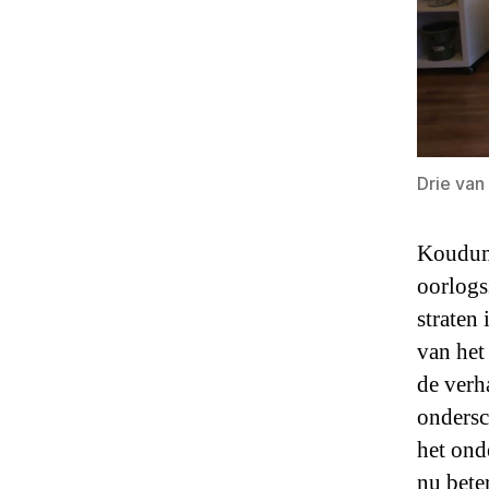
Drie van
Koudume
oorlogs
straten
van het
de verh
ondersc
het ond
nu bete