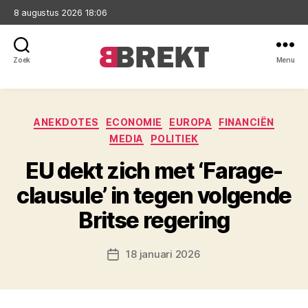
8 augustus 2026 18:06
Zoek
Menu
Brekt
Categorieën
ANEKDOTES
ECONOMIE
EUROPA
FINANCIËN
MEDIA
POLITIEK
EU dekt zich met ‘Farage-
clausule’ in tegen volgende
Britse regering
18 januari 2026
Berichtdatum