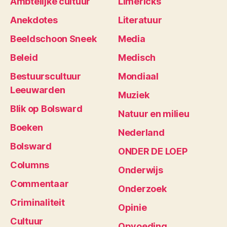
Ambtelijke cultuur
Limericks
Anekdotes
Literatuur
Beeldschoon Sneek
Media
Beleid
Medisch
Bestuurscultuur
Mondiaal
Leeuwarden
Muziek
Blik op Bolsward
Natuur en milieu
Boeken
Nederland
Bolsward
ONDER DE LOEP
Columns
Onderwijs
Commentaar
Onderzoek
Criminaliteit
Opinie
Cultuur
Opvoeding