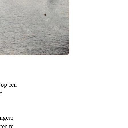
 op een
f
ongere
ten te