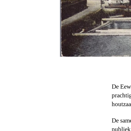
De Eewa
prachti
houtzaa
De same
publiek,