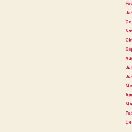
Fe
Ja
De
No
Ok
Se
Au
Jul
Ju
Me
Apr
Ma
Fe
De