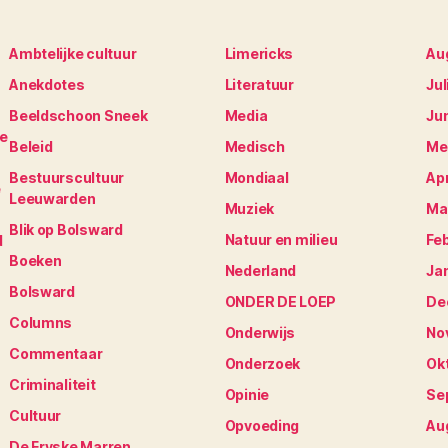
Ambtelijke cultuur
Limericks
Au
Anekdotes
Literatuur
Jul
Beeldschoon Sneek
Media
Ju
je
Beleid
Medisch
Me
Bestuurscultuur
Mondiaal
Apr
e
Leeuwarden
Muziek
Ma
Blik op Bolsward
Natuur en milieu
Fe
N
Boeken
Nederland
Ja
Bolsward
ONDER DE LOEP
De
Columns
Onderwijs
No
Commentaar
Onderzoek
Ok
Criminaliteit
Opinie
Se
Cultuur
Opvoeding
Au
De Fryske Marren