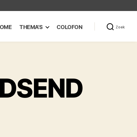
OME
THEMA’S
COLOFON
Zoek
UDSEND