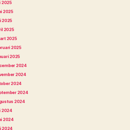
i 2025
ni 2025
i 2025
il 2025
art 2025
bruari 2025
nuari 2025
cember 2024
vember 2024
tober 2024
ptember 2024
gustus 2024
i 2024
ni 2024
i 2024