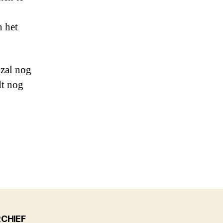
n het
 zal nog
dt nog
CHIEF