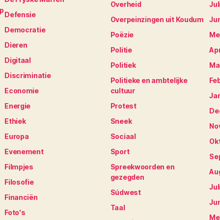
Overheid
Jul
op
Defensie
Overpeinzingen uit Koudum
Ju
Democratie
Poëzie
Me
Dieren
Politie
Apr
Digitaal
Politiek
Ma
Discriminatie
Politieke en ambtelijke
Fe
Economie
cultuur
Ja
Energie
Protest
De
Ethiek
Sneek
No
Europa
Sociaal
Ok
Evenement
Sport
Se
Filmpjes
Spreekwoorden en
Au
gezegden
Filosofie
Jul
Súdwest
Financiën
Ju
Taal
Foto's
Me