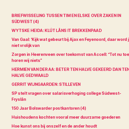
BRIEFWISSELING TUSSEN TIM EN ELSKE OVER ZAKEN IN
SÚDWEST (4)
WYTSKE HEIDA: KLÚT LÂNS IT BREKKENPAAD
Van Gaal: ‘Kijk wat gebeurt bij Ajax en Feyenoord, daar word 
niet vrolijk van
Zorgen in Heerenveen over toekomst van Accell: “Tot nu to
horen wij niets”
HERMIEN VAN DER AA: BETER TEN HALVE GEKEERD DAN TE
HALVE GEDWAALD
GERRIT WIJNGAARDEN: STILLEVEN
SP stelt vragen over salarisverhoging college Súdwest-
Fryslân
150 Jaar Bolswarder postkantoren (4)
Huishoudens kochten vooral meer duurzame goederen
Hoe kunst ons bij onszelf en de ander houdt