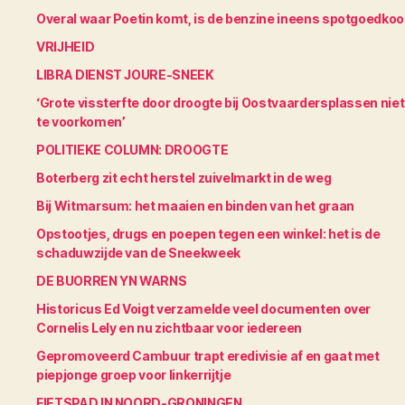
Overal waar Poetin komt, is de benzine ineens spotgoedko
VRIJHEID
LIBRA DIENST JOURE-SNEEK
‘Grote vissterfte door droogte bij Oostvaardersplassen niet
te voorkomen’
POLITIEKE COLUMN: DROOGTE
Boterberg zit echt herstel zuivelmarkt in de weg
Bij Witmarsum: het maaien en binden van het graan
Opstootjes, drugs en poepen tegen een winkel: het is de
schaduwzijde van de Sneekweek
DE BUORREN YN WARNS
Historicus Ed Voigt verzamelde veel documenten over
Cornelis Lely en nu zichtbaar voor iedereen
Gepromoveerd Cambuur trapt eredivisie af en gaat met
piepjonge groep voor linkerrijtje
FIETSPAD IN NOORD-GRONINGEN