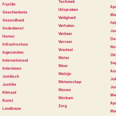
Techniek
Fryslân
Apr
Uitspraken
Geschiedenis
Ma
Veiligheid
Gezondheid
Fe
Verhalen
Godsdienst
Ja
Verkeer
Humor
De
Vervoer
Infrastructuur
No
Voedsel
Ingezonden
Ok
Water
Internationaal
Se
Weer
Interviews
Au
Welzijn
Juridisch
Jul
Wetenschap
Justitie
Ju
Wonen
Klimaat
Me
Workum
Kunst
Apr
Zorg
Landbouw
Ma