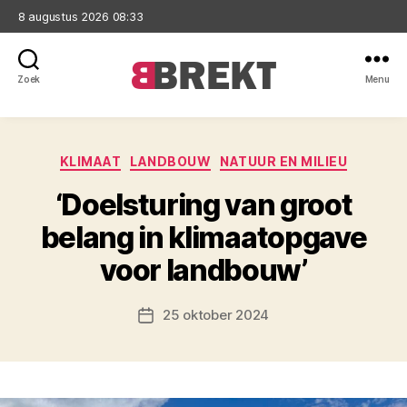
8 augustus 2026 08:33
Zoek
Menu
Brekt
Categorieën
KLIMAAT
LANDBOUW
NATUUR EN MILIEU
‘Doelsturing van groot
belang in klimaatopgave
voor landbouw’
25 oktober 2024
Berichtdatum