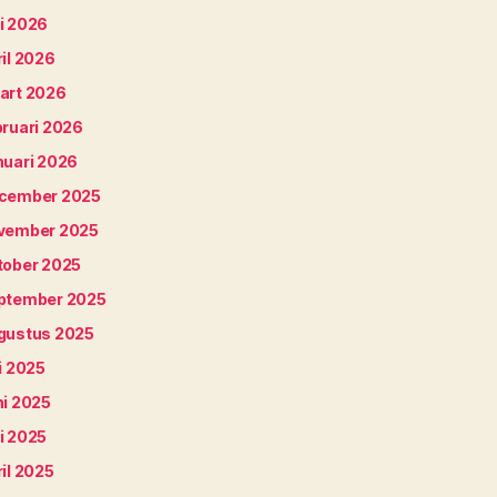
i 2026
il 2026
art 2026
bruari 2026
nuari 2026
cember 2025
vember 2025
tober 2025
ptember 2025
gustus 2025
i 2025
ni 2025
i 2025
il 2025