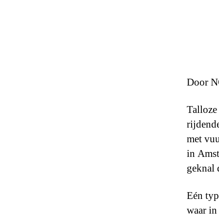
Door N
Talloze 
rijdend
met vuu
in Amst
geknal d
Eén typ
waar in