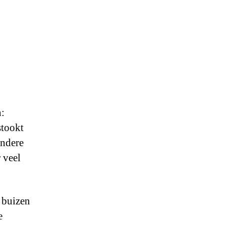
n:
stookt
andere
 veel
 buizen
e