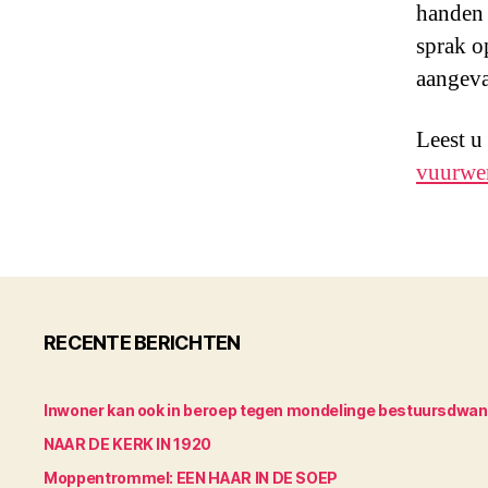
handen 
sprak o
aangeva
Leest u
vuurwer
RECENTE BERICHTEN
Inwoner kan ook in beroep tegen mondelinge bestuursdwa
NAAR DE KERK IN 1920
Moppentrommel: EEN HAAR IN DE SOEP