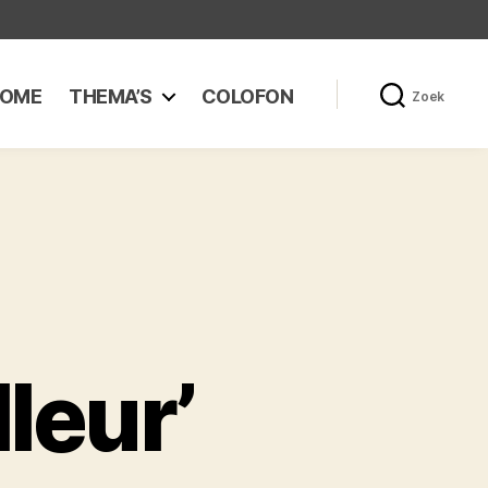
OME
THEMA’S
COLOFON
Zoek
leur’