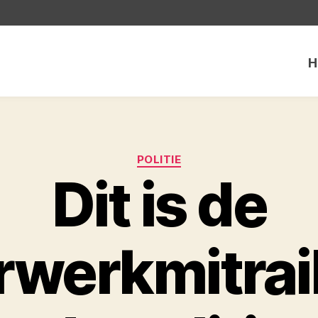
H
Categorieën
POLITIE
Dit is de
rwerkmitrail