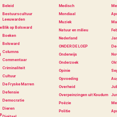
Beleid
Medisch
Me
Bestuurscultuur
Mondiaal
Apr
Leeuwarden
Muziek
Ma
je
Blik op Bolsward
Natuur en milieu
Fe
Boeken
Nederland
Ja
e
Bolsward
ONDER DE LOEP
De
Columns
Onderwijs
No
N
Commentaar
Onderzoek
Ok
Criminaliteit
Opinie
Se
Cultuur
Opvoeding
Au
De Fryske Marren
Overheid
Jul
Defensie
Overpeinzingen uit Koudum
Ju
Democratie
Poëzie
Me
Dieren
Politie
Apr
op
Digitaal