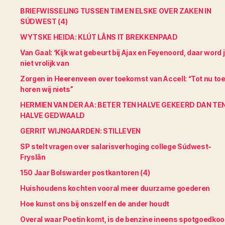
BRIEFWISSELING TUSSEN TIM EN ELSKE OVER ZAKEN IN
SÚDWEST (4)
WYTSKE HEIDA: KLÚT LÂNS IT BREKKENPAAD
Van Gaal: ‘Kijk wat gebeurt bij Ajax en Feyenoord, daar word 
niet vrolijk van
Zorgen in Heerenveen over toekomst van Accell: “Tot nu to
horen wij niets”
HERMIEN VAN DER AA: BETER TEN HALVE GEKEERD DAN TE
HALVE GEDWAALD
GERRIT WIJNGAARDEN: STILLEVEN
SP stelt vragen over salarisverhoging college Súdwest-
Fryslân
150 Jaar Bolswarder postkantoren (4)
Huishoudens kochten vooral meer duurzame goederen
Hoe kunst ons bij onszelf en de ander houdt
Overal waar Poetin komt, is de benzine ineens spotgoedko