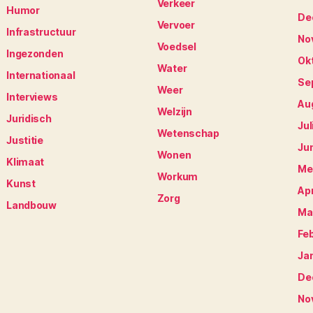
Verkeer
Humor
De
Vervoer
Infrastructuur
No
Voedsel
Ingezonden
Ok
Water
Internationaal
Se
Weer
Interviews
Au
Welzijn
Juridisch
Jul
Wetenschap
Justitie
Ju
Wonen
Klimaat
Me
Workum
Kunst
Apr
Zorg
Landbouw
Ma
Fe
Ja
De
No