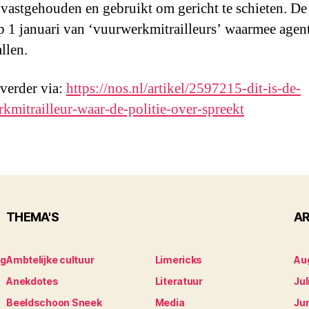
vastgehouden en gebruikt om gericht te schieten. De 
p 1 januari van ‘vuurwerkmitrailleurs’ waarmee agent
llen.
 verder via:
https://nos.nl/artikel/2597215-dit-is-de-
kmitrailleur-waar-de-politie-over-spreekt
THEMA'S
AR
ng
Ambtelijke cultuur
Limericks
Au
Anekdotes
Literatuur
Jul
Beeldschoon Sneek
Media
Ju