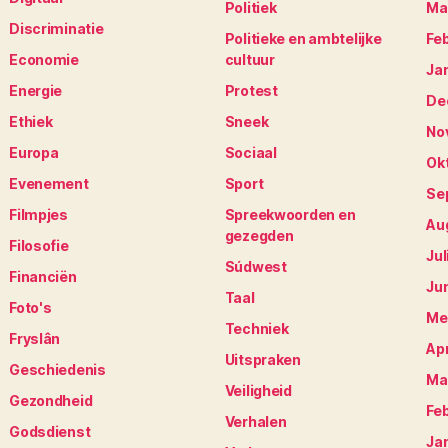
Politiek
Ma
Discriminatie
Politieke en ambtelijke
Fe
Economie
cultuur
Ja
Energie
Protest
De
Ethiek
Sneek
No
Europa
Sociaal
Ok
Evenement
Sport
Se
Filmpjes
Spreekwoorden en
Au
gezegden
Filosofie
Jul
Súdwest
Financiën
Ju
Taal
Foto's
Me
Techniek
Fryslân
Apr
Uitspraken
Geschiedenis
Ma
Veiligheid
Gezondheid
Fe
Verhalen
Godsdienst
Ja