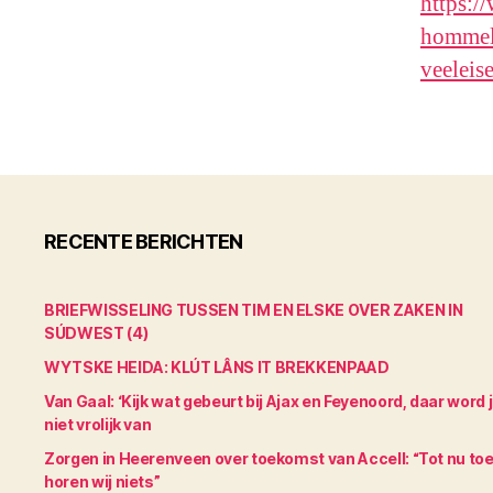
https:/
hommel-
veeleis
RECENTE BERICHTEN
BRIEFWISSELING TUSSEN TIM EN ELSKE OVER ZAKEN IN
SÚDWEST (4)
WYTSKE HEIDA: KLÚT LÂNS IT BREKKENPAAD
Van Gaal: ‘Kijk wat gebeurt bij Ajax en Feyenoord, daar word 
niet vrolijk van
Zorgen in Heerenveen over toekomst van Accell: “Tot nu to
horen wij niets”