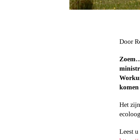
Door R
Zoem… 
ministr
Workum
komen o
Het zij
ecoloog
Leest u