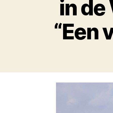
in d
“Een 