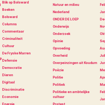
Blik op Bolsward
Natuur en milieu
Fe
N
Boeken
Nederland
Ja
Bolsward
ONDER DE LOEP
De
Columns
Onderwijs
No
Commentaar
Onderzoek
Ok
Criminaliteit
Opinie
Se
Cultuur
Opvoeding
Au
De Fryske Marren
Overheid
Jul
op
Defensie
Overpeinzingen uit Koudum
Ju
Democratie
Poëzie
Me
Dieren
Politie
Apr
Digitaal
Politiek
Ma
Discriminatie
Politieke en ambtelijke
Fe
Economie
cultuur
Ja
Energie
Protest