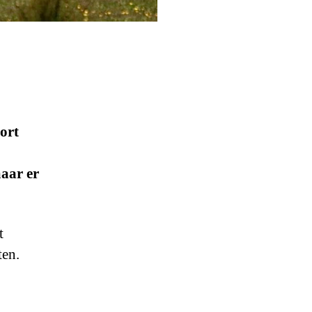
ort
aar er
t
ten.