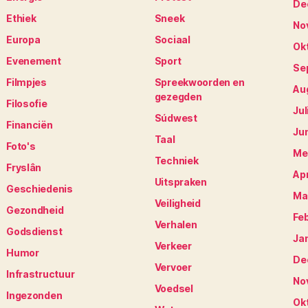
De
Ethiek
Sneek
No
Europa
Sociaal
Ok
Evenement
Sport
Se
Filmpjes
Spreekwoorden en
Au
gezegden
Filosofie
Jul
Súdwest
Financiën
Ju
Taal
Foto's
Me
Techniek
Fryslân
Apr
Uitspraken
Geschiedenis
Ma
Veiligheid
Gezondheid
Fe
Verhalen
Godsdienst
Ja
Verkeer
Humor
De
Vervoer
Infrastructuur
No
Voedsel
Ingezonden
Ok