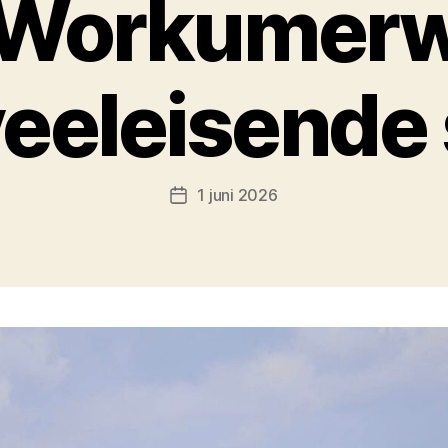
e Workumerw
veeleisende 
1 juni 2026
Berichtdatum