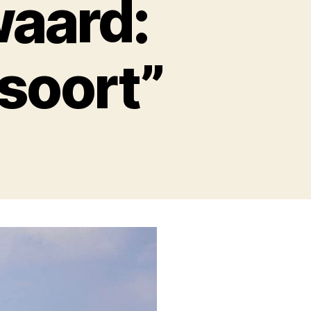
aard:
soort”