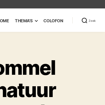
OME
THEMA’S
COLOFON
Zoek
hommel
 natuur