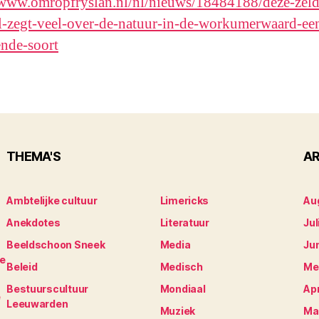
/www.omropfryslan.nl/nl/nieuws/18484188/deze-zel
zegt-veel-over-de-natuur-in-de-workumerwaard-ee
ende-soort
THEMA'S
AR
Ambtelijke cultuur
Limericks
Au
Anekdotes
Literatuur
Jul
Beeldschoon Sneek
Media
Ju
je
Beleid
Medisch
Me
Bestuurscultuur
Mondiaal
Apr
e
Leeuwarden
Muziek
Ma