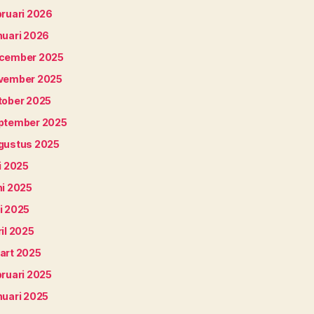
bruari 2026
nuari 2026
cember 2025
vember 2025
tober 2025
ptember 2025
gustus 2025
i 2025
ni 2025
i 2025
il 2025
art 2025
bruari 2025
nuari 2025