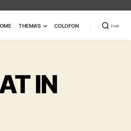
OME
THEMA’S
COLOFON
Zoek
T IN