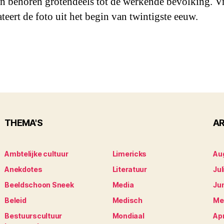
n behoren grotendeels tot de werkende bevolking. V
teert de foto uit het begin van twintigste eeuw.
THEMA'S
AR
Ambtelijke cultuur
Limericks
Au
Anekdotes
Literatuur
Jul
Beeldschoon Sneek
Media
Ju
Beleid
Medisch
Me
Bestuurscultuur
Mondiaal
Apr