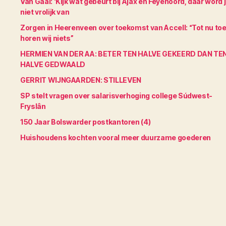
Van Gaal: ‘Kijk wat gebeurt bij Ajax en Feyenoord, daar word 
niet vrolijk van
Zorgen in Heerenveen over toekomst van Accell: “Tot nu to
horen wij niets”
HERMIEN VAN DER AA: BETER TEN HALVE GEKEERD DAN TE
HALVE GEDWAALD
GERRIT WIJNGAARDEN: STILLEVEN
SP stelt vragen over salarisverhoging college Súdwest-
Fryslân
150 Jaar Bolswarder postkantoren (4)
Huishoudens kochten vooral meer duurzame goederen