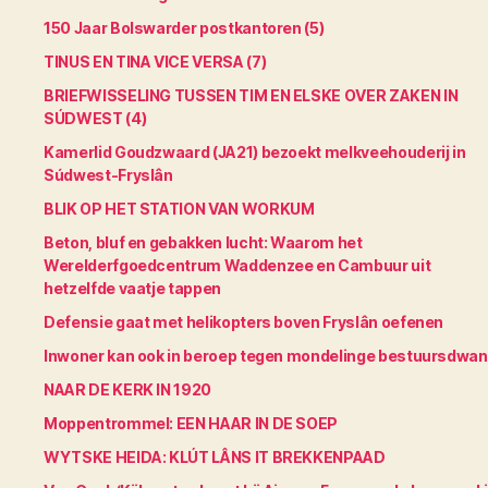
150 Jaar Bolswarder postkantoren (5)
TINUS EN TINA VICE VERSA (7)
BRIEFWISSELING TUSSEN TIM EN ELSKE OVER ZAKEN IN
SÚDWEST (4)
Kamerlid Goudzwaard (JA21) bezoekt melkveehouderij in
Súdwest-Fryslân
BLIK OP HET STATION VAN WORKUM
Beton, bluf en gebakken lucht: Waarom het
Werelderfgoedcentrum Waddenzee en Cambuur uit
hetzelfde vaatje tappen
Defensie gaat met helikopters boven Fryslân oefenen
Inwoner kan ook in beroep tegen mondelinge bestuursdwa
NAAR DE KERK IN 1920
Moppentrommel: EEN HAAR IN DE SOEP
WYTSKE HEIDA: KLÚT LÂNS IT BREKKENPAAD