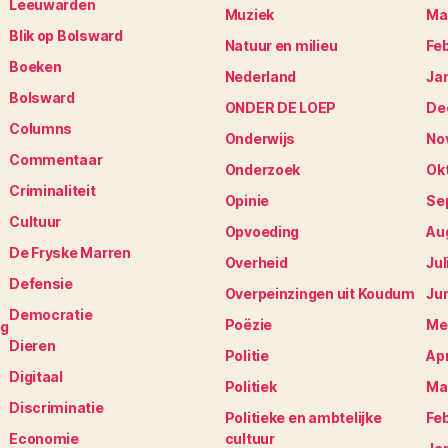
Leeuwarden
Muziek
Ma
Blik op Bolsward
Natuur en milieu
Fe
Boeken
Nederland
Ja
Bolsward
ONDER DE LOEP
De
Columns
Onderwijs
No
Commentaar
Onderzoek
Ok
Criminaliteit
Opinie
Se
Cultuur
Opvoeding
Au
De Fryske Marren
Overheid
Jul
Defensie
Overpeinzingen uit Koudum
Ju
Democratie
Poëzie
Me
ng
Dieren
Politie
Apr
Digitaal
Politiek
Ma
Discriminatie
Politieke en ambtelijke
Fe
Economie
cultuur