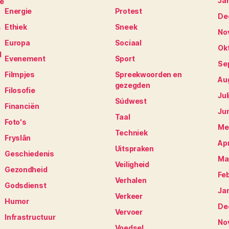
Ja
je
Energie
Protest
De
Ethiek
Sneek
e
No
Europa
Sociaal
Ok
N
Evenement
Sport
Se
Filmpjes
Spreekwoorden en
Au
gezegden
Filosofie
Jul
Súdwest
Financiën
Ju
Taal
Foto's
Me
Techniek
Fryslân
Apr
Uitspraken
Geschiedenis
Ma
Veiligheid
Gezondheid
Fe
Verhalen
Godsdienst
Ja
Verkeer
Humor
De
Vervoer
Infrastructuur
No
Voedsel