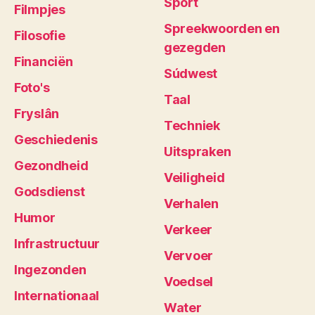
Sport
Filmpjes
Spreekwoorden en
Filosofie
gezegden
Financiën
Súdwest
Foto's
Taal
Fryslân
Techniek
Geschiedenis
Uitspraken
Gezondheid
Veiligheid
Godsdienst
Verhalen
Humor
Verkeer
Infrastructuur
Vervoer
Ingezonden
Voedsel
Internationaal
Water