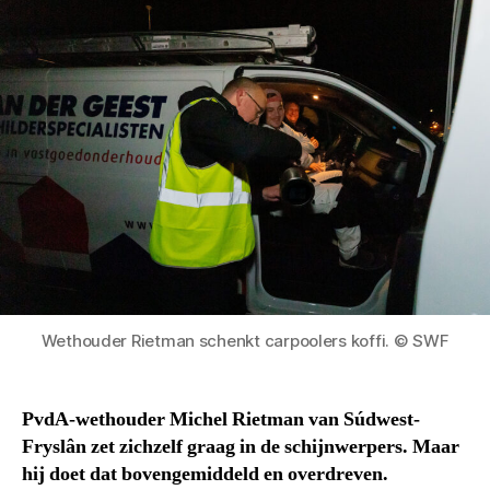
Wethouder Rietman schenkt carpoolers koffi. © SWF
PvdA-wethouder Michel Rietman van Súdwest-
Fryslân zet zichzelf graag in de schijnwerpers. Maar
hij doet dat bovengemiddeld en overdreven.