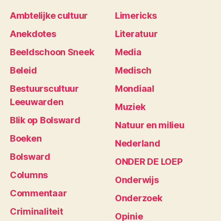
Ambtelijke cultuur
Limericks
Anekdotes
Literatuur
Beeldschoon Sneek
Media
Beleid
Medisch
Bestuurscultuur
Mondiaal
Leeuwarden
Muziek
Blik op Bolsward
Natuur en milieu
Boeken
Nederland
Bolsward
ONDER DE LOEP
Columns
Onderwijs
Commentaar
Onderzoek
Criminaliteit
Opinie