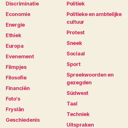
Discriminatie
Politiek
Economie
Politieke en ambtelijke
cultuur
Energie
Protest
Ethiek
Sneek
Europa
Sociaal
Evenement
Sport
Filmpjes
Spreekwoorden en
Filosofie
gezegden
Financiën
Súdwest
Foto's
Taal
Fryslân
Techniek
Geschiedenis
Uitspraken