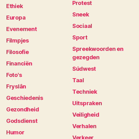
Protest
Ethiek
Sneek
Europa
Sociaal
Evenement
Sport
Filmpjes
Spreekwoorden en
Filosofie
gezegden
Financiën
Súdwest
Foto's
Taal
Fryslân
Techniek
Geschiedenis
Uitspraken
Gezondheid
Veiligheid
Godsdienst
Verhalen
Humor
Verkeer