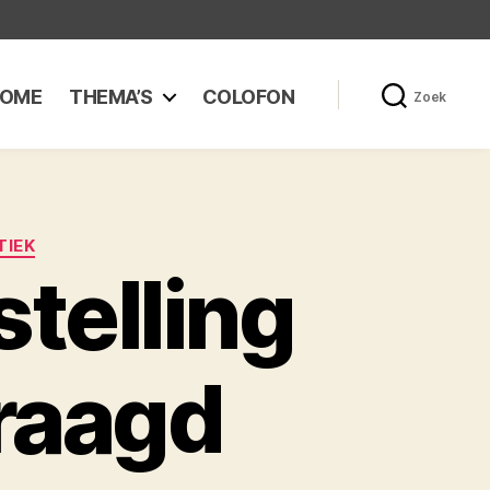
OME
THEMA’S
COLOFON
Zoek
TIEK
telling
raagd