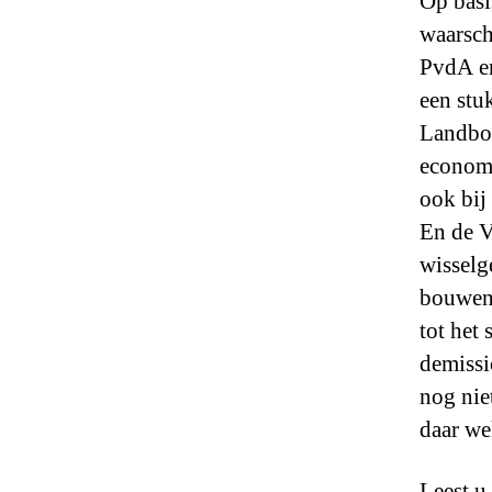
Op basi
waarsch
PvdA en
een stu
Landbo
economi
ook bij
En de V
wisselg
bouwen 
tot het 
demissi
nog nie
daar we
Leest u