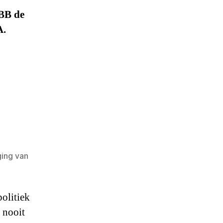
BBB de
A.
ing van
olitiek
g nooit