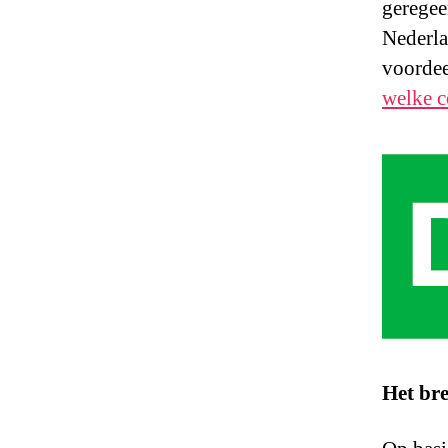
geregee
Nederlan
voordee
welke c
Het br