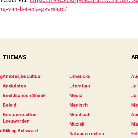
ing-van-het-cda-gevraagd/
THEMA'S
AR
ng
Ambtelijke cultuur
Limericks
Au
Anekdotes
Literatuur
Jul
Beeldschoon Sneek
Media
Ju
Beleid
Medisch
Me
Bestuurscultuur
Mondiaal
Apr
Leeuwarden
Muziek
Ma
je
Blik op Bolsward
Natuur en milieu
Fe