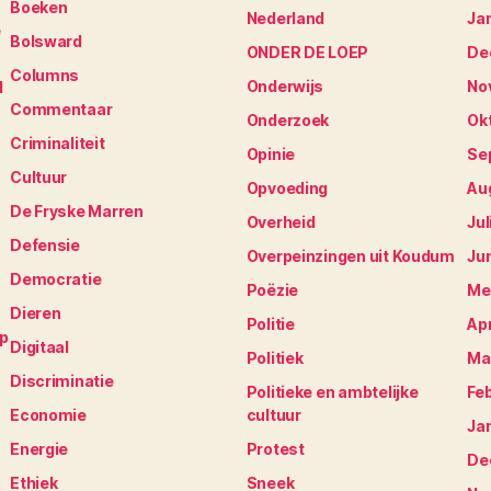
Boeken
Nederland
Ja
e
Bolsward
ONDER DE LOEP
De
Columns
Onderwijs
No
N
Commentaar
Onderzoek
Ok
Criminaliteit
Opinie
Se
Cultuur
Opvoeding
Au
De Fryske Marren
Overheid
Jul
Defensie
Overpeinzingen uit Koudum
Ju
Democratie
Poëzie
Me
Dieren
Politie
Apr
op
Digitaal
Politiek
Ma
Discriminatie
Politieke en ambtelijke
Fe
Economie
cultuur
Ja
Energie
Protest
De
Ethiek
Sneek