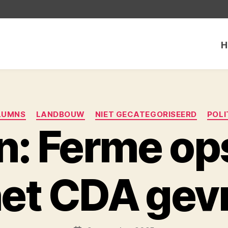
H
Categorieën
LUMNS
LANDBOUW
NIET GECATEGORISEERD
POLI
: Ferme ops
het CDA gev