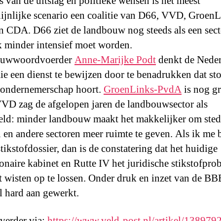
s van de uitslag en politieke wensen is het meest
ijnlijke scenario een coalitie van D66, VVD, GroenL
 CDA. D66 ziet de landbouw nog steeds als een sect
k minder intensief moet worden.
uwwoordvoerder
Anne-Marijke Podt
denkt de Neder
e een dienst te bewijzen door te benadrukken dat st
 ondernemerschap hoort.
GroenLinks-PvdA
is nog gr
VD zag de afgelopen jaren de landbouwsector als
eld: minder landbouw maakt het makkelijker om sted
en andere sectoren meer ruimte te geven. Als ik me 
stikstofdossier, dan is de constatering dat het huidige
onaire kabinet en Rutte IV het juridische stikstofpro
t wisten op te lossen. Onder druk en inzet van de B
l hard aan gewerkt.
 verder via:
https://www.veld-post.nl/artikel/138979