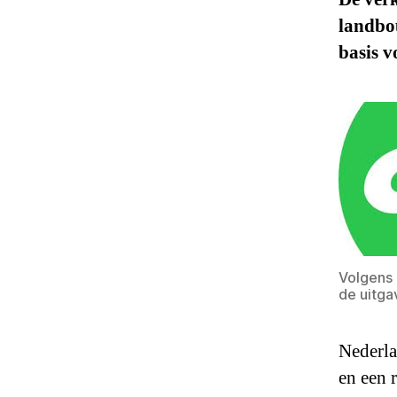
landbou
basis v
Volgens 
de uitga
Nederla
en een 