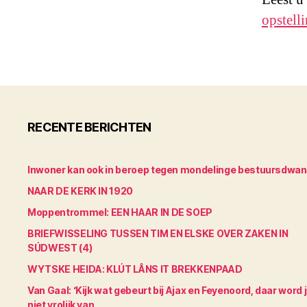
opstell
RECENTE BERICHTEN
Inwoner kan ook in beroep tegen mondelinge bestuursdwa
NAAR DE KERK IN 1920
Moppentrommel: EEN HAAR IN DE SOEP
BRIEFWISSELING TUSSEN TIM EN ELSKE OVER ZAKEN IN
SÚDWEST (4)
WYTSKE HEIDA: KLÚT LÂNS IT BREKKENPAAD
Van Gaal: ‘Kijk wat gebeurt bij Ajax en Feyenoord, daar word 
niet vrolijk van