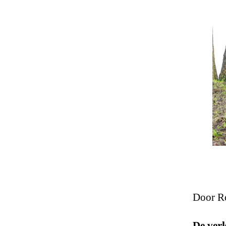
Door R
De verk