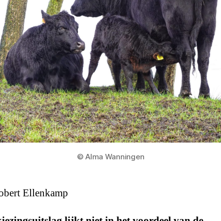
© Alma Wanningen
obert Ellenkamp
iezingsuitslag lijkt niet in het voordeel van de