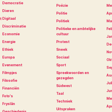
Democratie
Poëzie
Me
Dieren
Politie
Apr
Digitaal
t
Politiek
Ma
Discriminatie
Politieke en ambtelijke
Fe
Economie
cultuur
Ja
Energie
Protest
De
Ethiek
Sneek
No
Europa
Sociaal
Ok
Evenement
Sport
Se
Filmpjes
Spreekwoorden en
Au
gezegden
Filosofie
Jul
Súdwest
Financiën
Ju
Taal
Foto's
Me
Techniek
Fryslân
Apr
Uitspraken
Geschiedenis