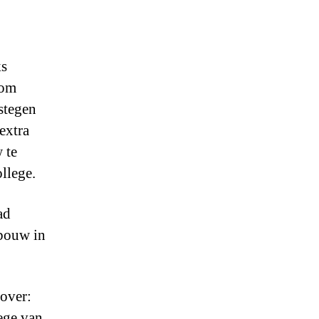
ks
 om
stegen
extra
 te
llege.
ad
ebouw in
over:
lege van