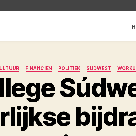
H
Categorieën
ULTUUR
FINANCIËN
POLITIEK
SÚDWEST
WORK
llege Súdwe
rlijkse bijd