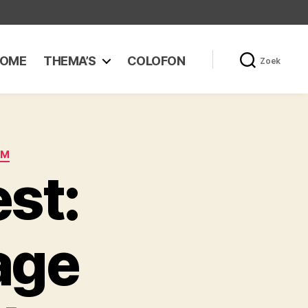
OME
THEMA’S
COLOFON
Zoek
UM
st:
rage