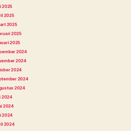
i 2025
il 2025
art 2025
bruari 2025
nuari 2025
cember 2024
vember 2024
tober 2024
ptember 2024
gustus 2024
i 2024
ni 2024
i 2024
il 2024