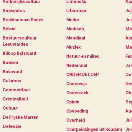
Ambtelijke cultuur
Limericks
Au
Anekdotes
Literatuur
Jul
Beeldschoon Sneek
Media
Ju
Beleid
Medisch
Me
Bestuurscultuur
Mondiaal
Apr
Leeuwarden
Muziek
Ma
Blik op Bolsward
Natuur en milieu
Fe
Boeken
Nederland
Ja
Bolsward
ONDER DE LOEP
De
Columns
Onderwijs
No
Commentaar
Onderzoek
Ok
Criminaliteit
Opinie
Se
Cultuur
Opvoeding
Au
De Fryske Marren
Overheid
Jul
Defensie
K
Overpeinzingen uit Koudum
Ju