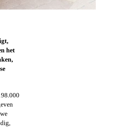
gt,
n het
aken,
se
 198.000
geven
uwe
odig,