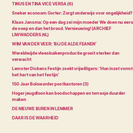
TINUS EN TINA VICE VERSA (6)
Sneker econoom Gorter: Zorgt onderwijs voor ongelijkheid?
Klaas Jansma: Op een dag zei mijn moeder We doen nu eers
de soep en dan het brood. Vernieuwing! (ARCHIEF
LIWWADDERS.NL)
WIM VAN DER VEER: ‘BIJ DE ALDE FEANEN’
Wereldwijde vleeskuikenproductie groeit sterker dan
verwacht
Lemster Dickens Festijn zoekt vrijwilligers: ‘Hun inzet vormt
het hart van het festijn’
150 Jaar Bolswarder postkantoren (3)
Hoger jeugdloon kan boodschappen en terrasje duurder
maken
DE NIEUWE BUREN IN LEMMER
DAAR IS DE WAARHEID