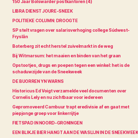
150 Jaar Bolswarder postkantoren (4)
LIBRA DIENST JOURE-SNEEK
POLITIEKE COLUMN: DROOGTE
SP stelt vragen over salarisverhoging college Súdwest-
Fryslân
Boterberg zit echt herstel zuivelmarkt in de weg
Bij Witmarsum: het maaien en binden van het graan
Opstootjes, drugs en poepen tegen een winkel: het is de
schaduwzijde van de Sneekweek
DE BUORREN YN WARNS
Historicus Ed Voigt verzamelde veel documenten over
Cornelis Lely en nu zichtbaar voor iedereen
Gepromoveerd Cambuur trapt eredivisie af en gaat met
piepjonge groep voor linkerrijtje
FIETSPAD IN NOORD-GRONINGEN
EEN BLIKJE BIER HANGT AAN DE WASLIJN IN DE SNEEKWEE