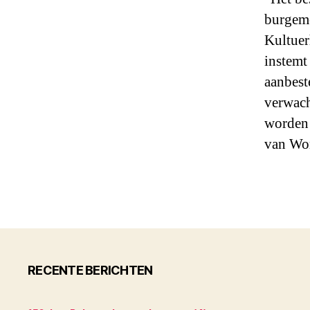
burgeme
Kultuer
instemt
aanbest
verwach
worden 
van Wo
RECENTE BERICHTEN