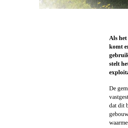
Als het
komt e
gebruik
stelt h
exploit
De geme
vastges
dat dit
gebouw 
waarmee