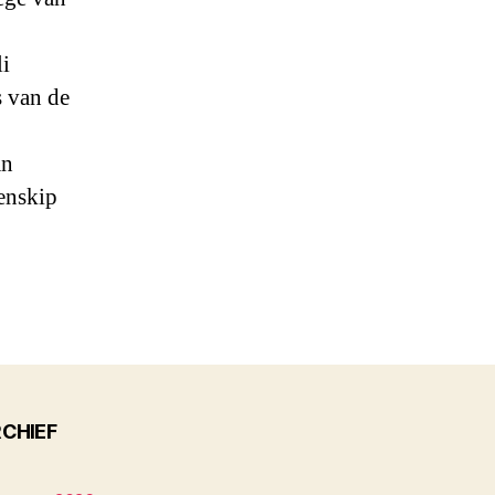
li
s van de
an
enskip
CHIEF