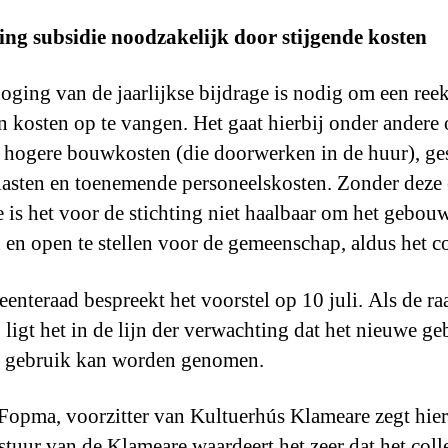
ng subsidie noodzakelijk door stijgende kosten
oging van de jaarlijkse bijdrage is nodig om een ree
n kosten op te vangen. Het gaat hierbij onder andere
e, hogere bouwkosten (die doorwerken in de huur), ge
lasten en toenemende personeelskosten. Zonder deze 
e is het voor de stichting niet haalbaar om het gebouw
 en open te stellen voor de gemeenschap, aldus het co
enteraad bespreekt het voorstel op 10 juli. Als de ra
, ligt het in de lijn der verwachting dat het nieuwe g
 gebruik kan worden genomen.
Fopma, voorzitter van Kultuerhús Klameare zegt hier
stuur van de Klameare waardeert het zeer dat het col