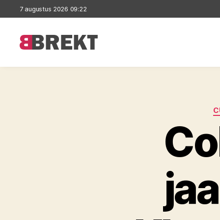
7 augustus 2026 09:22
Brekt
C
Co
jaa