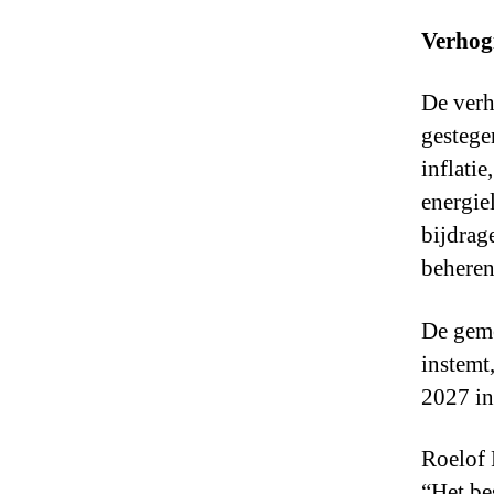
Verhogi
De verh
gestege
inflati
energie
bijdrag
beheren
De geme
instemt
2027 in
Roelof 
“Het be