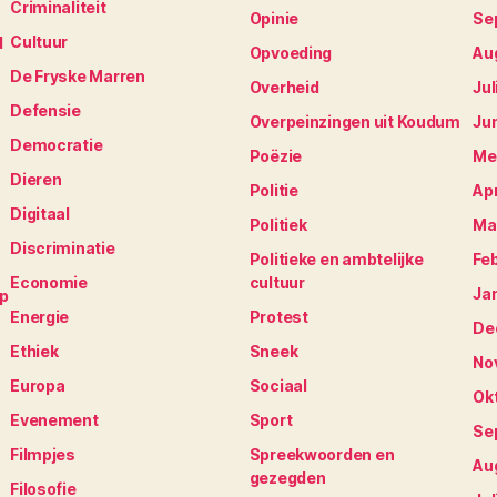
Criminaliteit
Opinie
Se
Cultuur
N
Opvoeding
Au
De Fryske Marren
Overheid
Jul
Defensie
Overpeinzingen uit Koudum
Ju
Democratie
Poëzie
Me
Dieren
Politie
Apr
Digitaal
Politiek
Ma
Discriminatie
Politieke en ambtelijke
Fe
Economie
cultuur
Ja
op
Energie
Protest
De
Ethiek
Sneek
No
Europa
Sociaal
Ok
Evenement
Sport
Se
Filmpjes
Spreekwoorden en
Au
gezegden
Filosofie