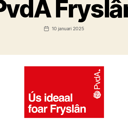
PvdA Fryslâ
10 januari 2025
Berichtdatum