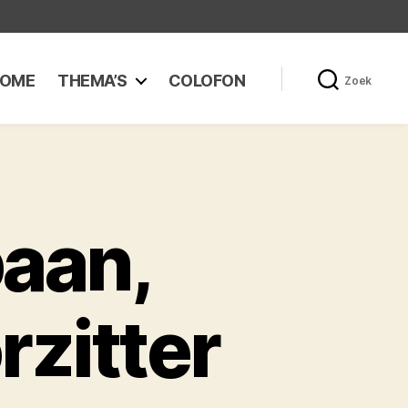
OME
THEMA’S
COLOFON
Zoek
baan,
rzitter