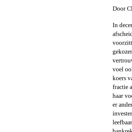
Door Ch
In dece
afschei
voorzit
gekozen
vertrou
voel oo
koers v
fractie
haar vo
er ande
investe
leefbaa
bankrek