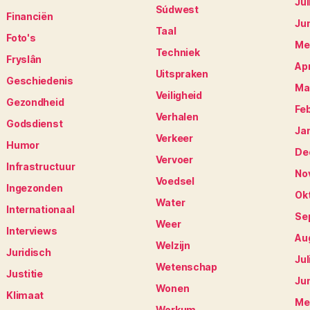
Jul
Súdwest
Financiën
Ju
Taal
Foto's
Me
Techniek
Fryslân
Apr
Uitspraken
Geschiedenis
Ma
Veiligheid
Gezondheid
Fe
Verhalen
Godsdienst
Ja
Verkeer
Humor
De
Vervoer
Infrastructuur
No
Voedsel
Ingezonden
Ok
Water
Internationaal
Se
Weer
Interviews
Au
Welzijn
Juridisch
Jul
Wetenschap
Justitie
Ju
Wonen
Klimaat
Me
Workum