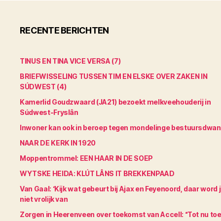
RECENTE BERICHTEN
TINUS EN TINA VICE VERSA (7)
BRIEFWISSELING TUSSEN TIM EN ELSKE OVER ZAKEN IN
SÚDWEST (4)
Kamerlid Goudzwaard (JA21) bezoekt melkveehouderij in
Súdwest-Fryslân
Inwoner kan ook in beroep tegen mondelinge bestuursdwa
NAAR DE KERK IN 1920
Moppentrommel: EEN HAAR IN DE SOEP
WYTSKE HEIDA: KLÚT LÂNS IT BREKKENPAAD
Van Gaal: ‘Kijk wat gebeurt bij Ajax en Feyenoord, daar word 
niet vrolijk van
Zorgen in Heerenveen over toekomst van Accell: “Tot nu to