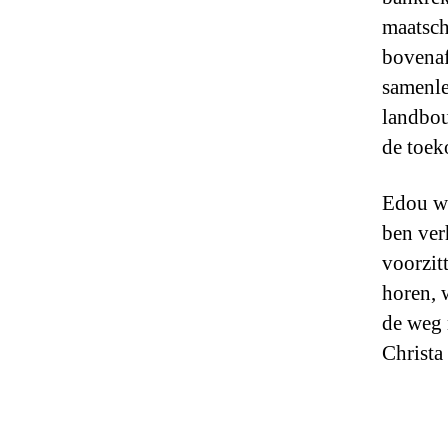
maatsch
bovenaf
samenle
landbou
de toek
Edou wi
ben ver
voorzit
horen, 
de weg 
Christa 