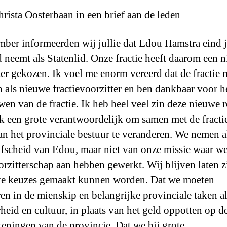
rista Oosterbaan in een brief aan de leden
mber informeerden wij jullie dat Edou Hamstra eind 
d neemt als Statenlid. Onze fractie heeft daarom een 
ter gekozen. Ik voel me enorm vereerd dat de fractie m
 als nieuwe fractievoorzitter en ben dankbaar voor h
wen van de fractie. Ik heb heel veel zin deze nieuwe r
k een grote verantwoordelijk om samen met de fracti
an het provinciale bestuur te veranderen. We nemen a
 afscheid van Edou, maar niet van onze missie waar w
orzitterschap aan hebben gewerkt. Wij blijven laten z
re keuzes gemaakt kunnen worden. Dat we moeten
ren in de mienskip en belangrijke provinciale taken a
rheid en cultuur, in plaats van het geld oppotten op d
eningen van de provincie. Dat we bij grote