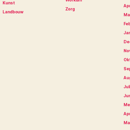
Kunst
Apr
Zorg
Landbouw
Ma
Fe
Ja
De
No
Ok
Se
Au
Jul
Ju
Me
Apr
Ma