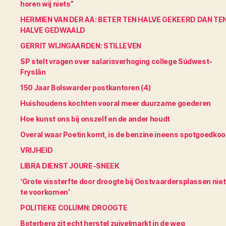
horen wij niets”
HERMIEN VAN DER AA: BETER TEN HALVE GEKEERD DAN TE
HALVE GEDWAALD
GERRIT WIJNGAARDEN: STILLEVEN
SP stelt vragen over salarisverhoging college Súdwest-
Fryslân
150 Jaar Bolswarder postkantoren (4)
Huishoudens kochten vooral meer duurzame goederen
Hoe kunst ons bij onszelf en de ander houdt
Overal waar Poetin komt, is de benzine ineens spotgoedko
VRIJHEID
LIBRA DIENST JOURE-SNEEK
‘Grote vissterfte door droogte bij Oostvaardersplassen niet
te voorkomen’
POLITIEKE COLUMN: DROOGTE
Boterberg zit echt herstel zuivelmarkt in de weg