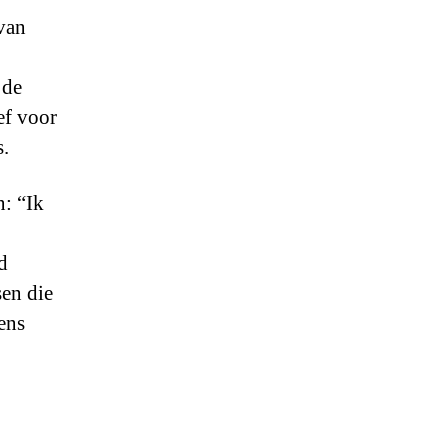
 van
 de
ef voor
s.
n: “Ik
d
sen die
ens