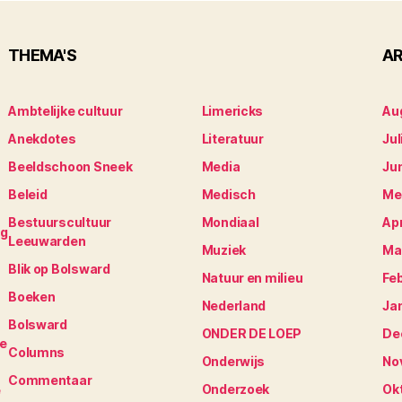
THEMA'S
AR
Ambtelijke cultuur
Limericks
Au
Anekdotes
Literatuur
Jul
Beeldschoon Sneek
Media
Ju
Beleid
Medisch
Me
Bestuurscultuur
Mondiaal
Apr
ng
Leeuwarden
Muziek
Ma
Blik op Bolsward
Natuur en milieu
Fe
Boeken
Nederland
Ja
Bolsward
ONDER DE LOEP
De
je
Columns
Onderwijs
No
Commentaar
Onderzoek
Ok
e