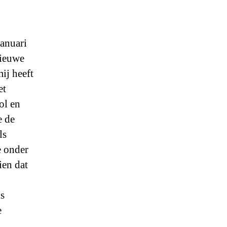
januari
nieuwe
ij heeft
et
ol en
e de
ls
e onder
ien dat
ls
e