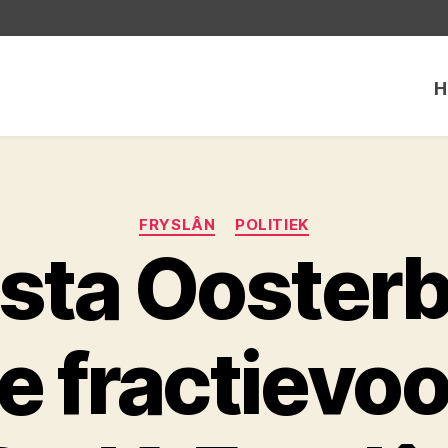
H
Categorieën
FRYSLÂN
POLITIEK
sta Ooster
 fractievoo