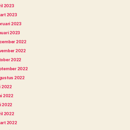
il 2023
art 2023
bruari 2023
nuari 2023
cember 2022
vember 2022
tober 2022
ptember 2022
gustus 2022
i 2022
ni 2022
i 2022
il 2022
art 2022