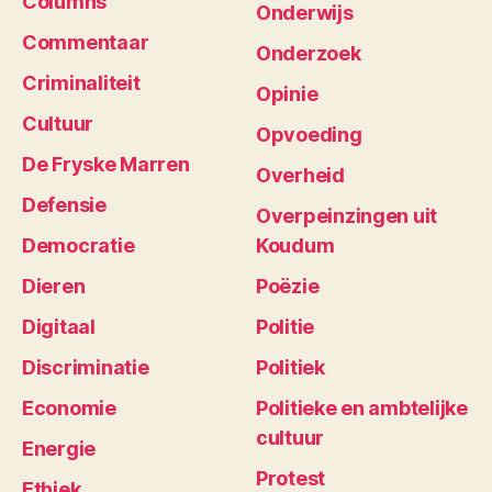
Columns
Onderwijs
Commentaar
Onderzoek
Criminaliteit
Opinie
Cultuur
Opvoeding
De Fryske Marren
Overheid
Defensie
Overpeinzingen uit
Democratie
Koudum
Dieren
Poëzie
Digitaal
Politie
Discriminatie
Politiek
Economie
Politieke en ambtelijke
cultuur
Energie
Protest
Ethiek