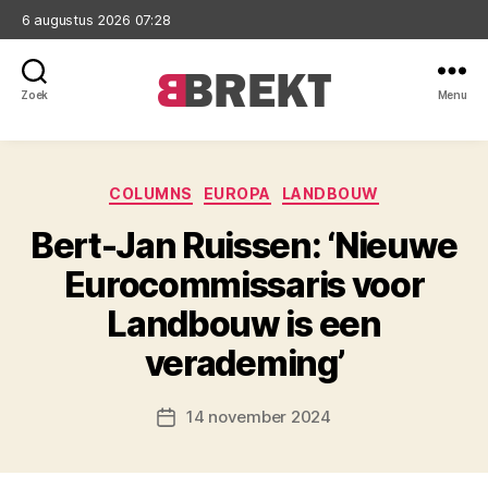
6 augustus 2026 07:28
Zoek
Menu
Brekt
Categorieën
COLUMNS
EUROPA
LANDBOUW
Bert-Jan Ruissen: ‘Nieuwe
Eurocommissaris voor
Landbouw is een
verademing’
14 november 2024
Berichtdatum