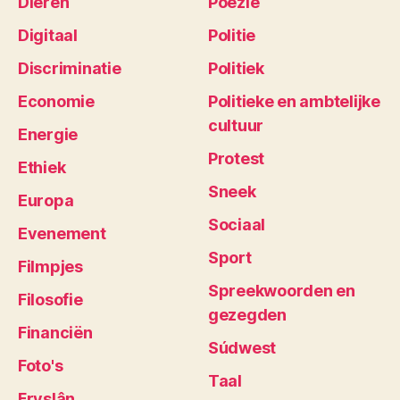
Dieren
Poëzie
Digitaal
Politie
Discriminatie
Politiek
Economie
Politieke en ambtelijke
cultuur
Energie
Protest
Ethiek
Sneek
Europa
Sociaal
Evenement
Sport
Filmpjes
Spreekwoorden en
Filosofie
gezegden
Financiën
Súdwest
Foto's
Taal
Fryslân