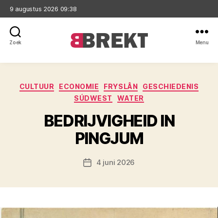
9 augustus 2026 09:38
Zoek
Menu
Brekt
Categorieën
CULTUUR
ECONOMIE
FRYSLÂN
GESCHIEDENIS
SÚDWEST
WATER
BEDRIJVIGHEID IN
PINGJUM
4 juni 2026
Berichtdatum