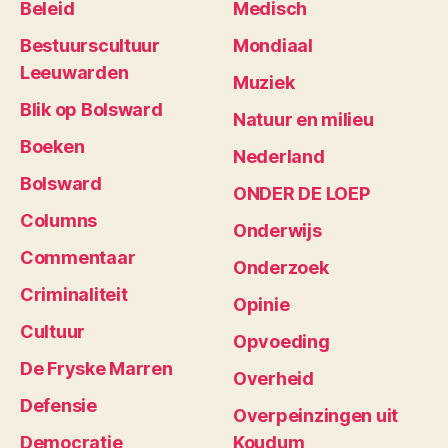
Beleid
Medisch
Bestuurscultuur
Mondiaal
Leeuwarden
Muziek
Blik op Bolsward
Natuur en milieu
Boeken
Nederland
Bolsward
ONDER DE LOEP
Columns
Onderwijs
Commentaar
Onderzoek
Criminaliteit
Opinie
Cultuur
Opvoeding
De Fryske Marren
Overheid
Defensie
Overpeinzingen uit
Democratie
Koudum