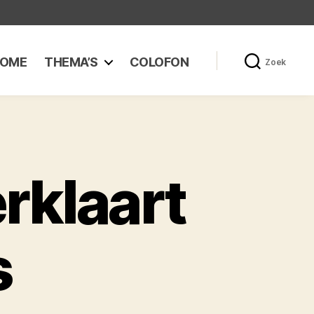
OME
THEMA’S
COLOFON
Zoek
rklaart
s