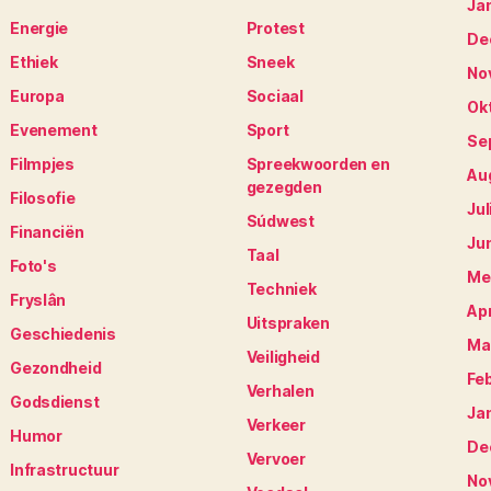
Ja
Energie
Protest
De
Ethiek
Sneek
No
Europa
Sociaal
Ok
Evenement
Sport
Se
Filmpjes
Spreekwoorden en
Au
gezegden
Filosofie
Jul
Súdwest
Financiën
Ju
Taal
Foto's
Me
Techniek
Fryslân
Apr
Uitspraken
Geschiedenis
Ma
Veiligheid
Gezondheid
Fe
Verhalen
Godsdienst
Ja
Verkeer
Humor
De
Vervoer
Infrastructuur
No