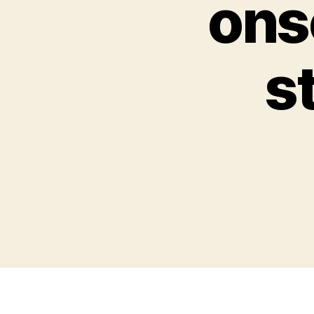
ons
s