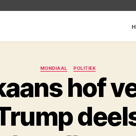
H
Categorieën
MONDIAAL
POLITIEK
aans hof ve
Trump deel