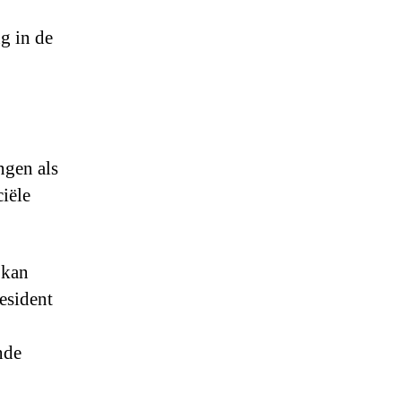
ng in de
ngen als
iële
 kan
resident
nde