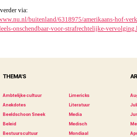
 verder via:
/www.nu.nl/buitenland/6318975/amerikaans-hof-verkl
eels-onschendbaar-voor-strafrechtelijke-vervolging
THEMA'S
AR
Ambtelijke cultuur
Limericks
Au
Anekdotes
Literatuur
Jul
Beeldschoon Sneek
Media
Ju
Beleid
Medisch
Me
Bestuurscultuur
Mondiaal
Apr