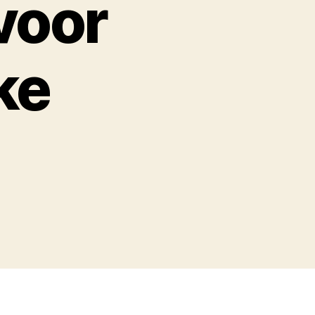
voor
ke