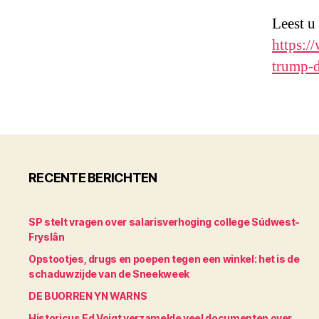
Leest u
https:/
trump-d
RECENTE BERICHTEN
SP stelt vragen over salarisverhoging college Súdwest-
Fryslân
Opstootjes, drugs en poepen tegen een winkel: het is de
schaduwzijde van de Sneekweek
DE BUORREN YN WARNS
Historicus Ed Voigt verzamelde veel documenten over