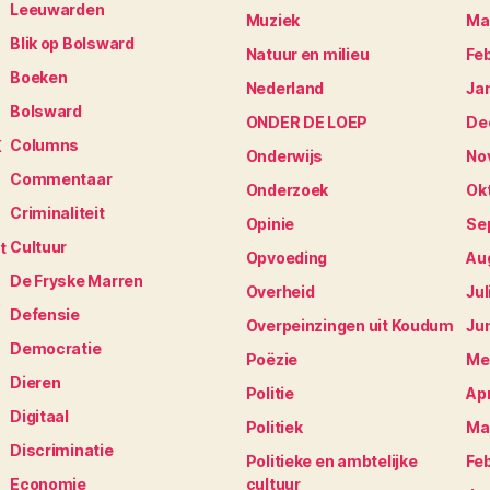
Leeuwarden
Muziek
Ma
Blik op Bolsward
Natuur en milieu
Fe
Boeken
Nederland
Ja
Bolsward
ONDER DE LOEP
De
Columns
K
Onderwijs
No
Commentaar
Onderzoek
Ok
Criminaliteit
Opinie
Se
Cultuur
t
Opvoeding
Au
De Fryske Marren
Overheid
Jul
Defensie
Overpeinzingen uit Koudum
Ju
Democratie
Poëzie
Me
Dieren
Politie
Apr
Digitaal
Politiek
Ma
Discriminatie
Politieke en ambtelijke
Fe
Economie
cultuur