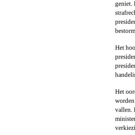
geniet.
strafre
preside
bestorm
Het hoo
preside
preside
handeli
Het oor
worden 
vallen.
ministe
verkiez