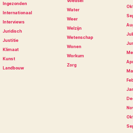
Voedsel
Ingezonden
Ok
Water
Internationaal
Se
Weer
Interviews
Au
Welzijn
Juridisch
Jul
Wetenschap
Justitie
Ju
Wonen
Klimaat
Me
Workum
Kunst
Apr
Zorg
Landbouw
Ma
Fe
Ja
De
No
Ok
Se