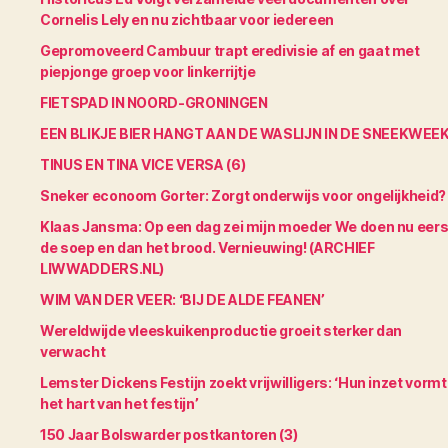
Cornelis Lely en nu zichtbaar voor iedereen
Gepromoveerd Cambuur trapt eredivisie af en gaat met
piepjonge groep voor linkerrijtje
FIETSPAD IN NOORD-GRONINGEN
EEN BLIKJE BIER HANGT AAN DE WASLIJN IN DE SNEEKWEE
TINUS EN TINA VICE VERSA (6)
Sneker econoom Gorter: Zorgt onderwijs voor ongelijkheid?
Klaas Jansma: Op een dag zei mijn moeder We doen nu eers
de soep en dan het brood. Vernieuwing! (ARCHIEF
LIWWADDERS.NL)
WIM VAN DER VEER: ‘BIJ DE ALDE FEANEN’
Wereldwijde vleeskuikenproductie groeit sterker dan
verwacht
Lemster Dickens Festijn zoekt vrijwilligers: ‘Hun inzet vormt
het hart van het festijn’
150 Jaar Bolswarder postkantoren (3)