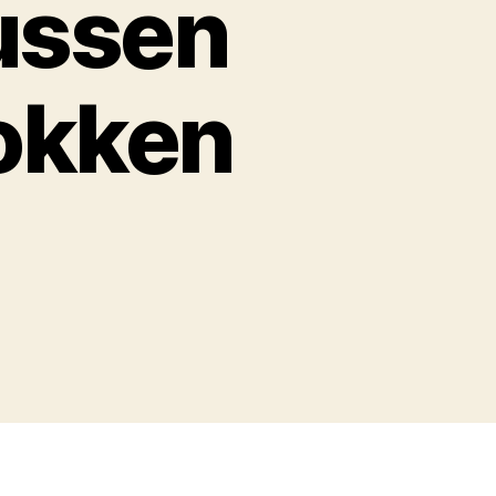
ussen
rokken