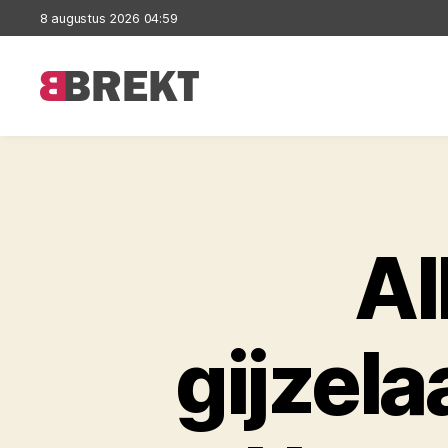
8 augustus 2026 04:59
Brekt
Al
gijzela