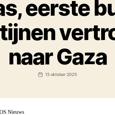
s, eerste b
tijnen vert
naar Gaza
13 oktober 2025
Berichtdatum
OS Nieuws