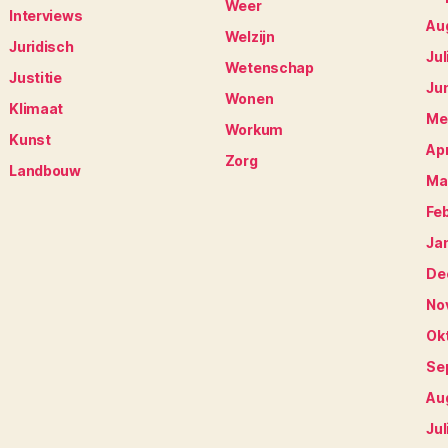
Weer
Interviews
Au
Welzijn
Juridisch
Jul
Wetenschap
Justitie
Ju
Wonen
Klimaat
Me
Workum
Kunst
Apr
Zorg
Landbouw
Ma
Fe
Ja
De
No
Ok
Se
Au
Jul