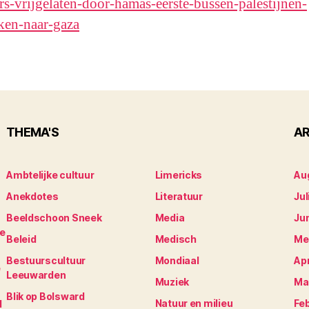
ars-vrijgelaten-door-hamas-eerste-bussen-palestijnen-
ken-naar-gaza
THEMA'S
AR
Ambtelijke cultuur
Limericks
Au
Anekdotes
Literatuur
Jul
Beeldschoon Sneek
Media
Ju
je
Beleid
Medisch
Me
Bestuurscultuur
Mondiaal
Apr
e
Leeuwarden
Muziek
Ma
Blik op Bolsward
Natuur en milieu
Fe
N