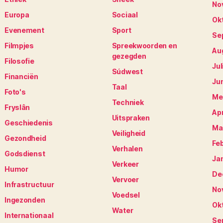
No
Europa
Sociaal
Ok
Evenement
Sport
Se
Filmpjes
Spreekwoorden en
Au
gezegden
Filosofie
Jul
Súdwest
Financiën
Ju
Taal
Foto's
Me
Techniek
Fryslân
Apr
Uitspraken
Geschiedenis
Ma
Veiligheid
Gezondheid
Fe
Verhalen
Godsdienst
Ja
Verkeer
Humor
De
Vervoer
Infrastructuur
No
Voedsel
Ingezonden
Ok
Water
Internationaal
Se