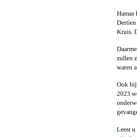
Hamas h
Dertien
Kruis. D
Daarmee 
zullen 
waren a
Ook bij
2023 we
onderwe
gevange
Leest u