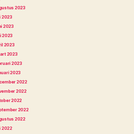
gustus 2023
i 2023
ni 2023
i 2023
il 2023
art 2023
bruari 2023
nuari 2023
cember 2022
vember 2022
tober 2022
ptember 2022
gustus 2022
i 2022