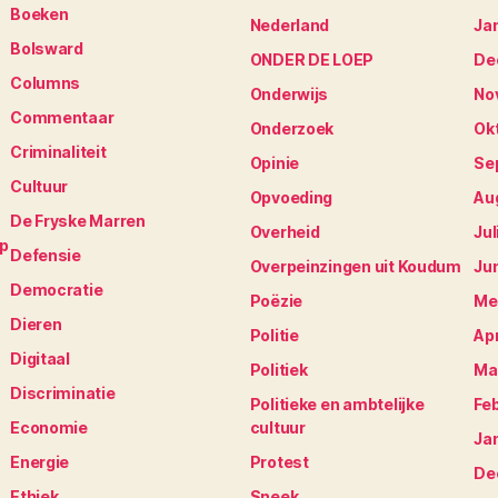
Boeken
Nederland
Ja
Bolsward
ONDER DE LOEP
De
Columns
Onderwijs
No
Commentaar
Onderzoek
Ok
Criminaliteit
Opinie
Se
Cultuur
Opvoeding
Au
De Fryske Marren
Overheid
Jul
op
Defensie
Overpeinzingen uit Koudum
Ju
Democratie
Poëzie
Me
Dieren
Politie
Apr
Digitaal
Politiek
Ma
Discriminatie
Politieke en ambtelijke
Fe
Economie
cultuur
Ja
Energie
Protest
De
Ethiek
Sneek