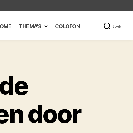
OME
THEMA’S
COLOFON
Zoek
nde
ten door