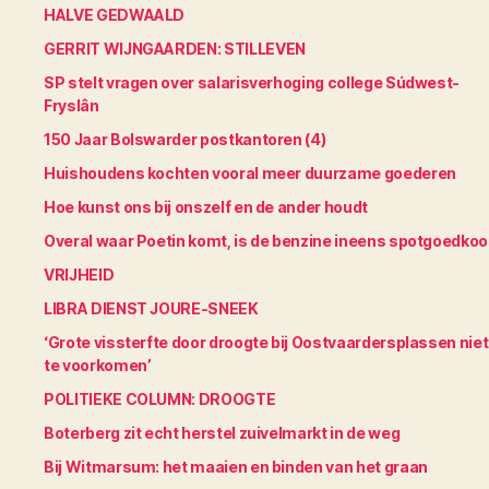
HALVE GEDWAALD
GERRIT WIJNGAARDEN: STILLEVEN
SP stelt vragen over salarisverhoging college Súdwest-
Fryslân
150 Jaar Bolswarder postkantoren (4)
Huishoudens kochten vooral meer duurzame goederen
Hoe kunst ons bij onszelf en de ander houdt
Overal waar Poetin komt, is de benzine ineens spotgoedko
VRIJHEID
LIBRA DIENST JOURE-SNEEK
‘Grote vissterfte door droogte bij Oostvaardersplassen niet
te voorkomen’
POLITIEKE COLUMN: DROOGTE
Boterberg zit echt herstel zuivelmarkt in de weg
Bij Witmarsum: het maaien en binden van het graan