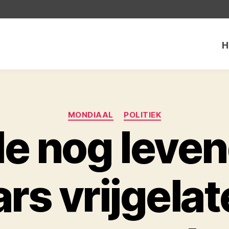
H
Categorieën
MONDIAAL
POLITIEK
le nog leve
ars vrijgela