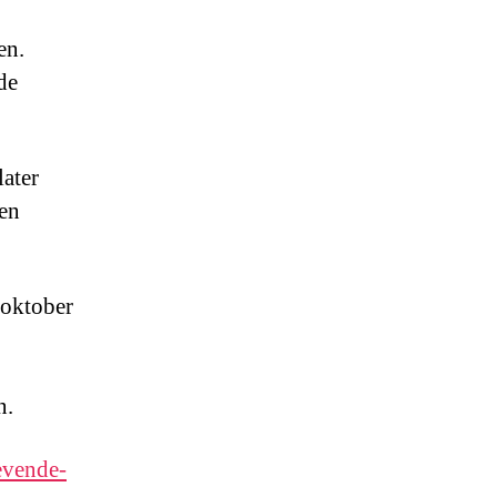
en.
de
later
gen
 oktober
n.
evende-