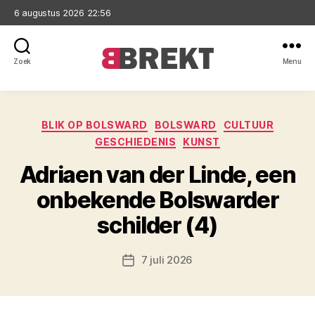
6 augustus 2026 22:56
Zoek
Menu
Brekt
Categorieën
BLIK OP BOLSWARD
BOLSWARD
CULTUUR
GESCHIEDENIS
KUNST
Adriaen van der Linde, een
onbekende Bolswarder
schilder (4)
7 juli 2026
Berichtdatum