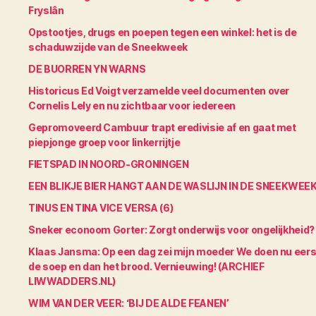
Fryslân
Opstootjes, drugs en poepen tegen een winkel: het is de
schaduwzijde van de Sneekweek
DE BUORREN YN WARNS
Historicus Ed Voigt verzamelde veel documenten over
Cornelis Lely en nu zichtbaar voor iedereen
Gepromoveerd Cambuur trapt eredivisie af en gaat met
piepjonge groep voor linkerrijtje
FIETSPAD IN NOORD-GRONINGEN
EEN BLIKJE BIER HANGT AAN DE WASLIJN IN DE SNEEKWEE
TINUS EN TINA VICE VERSA (6)
Sneker econoom Gorter: Zorgt onderwijs voor ongelijkheid?
Klaas Jansma: Op een dag zei mijn moeder We doen nu eers
de soep en dan het brood. Vernieuwing! (ARCHIEF
LIWWADDERS.NL)
WIM VAN DER VEER: ‘BIJ DE ALDE FEANEN’