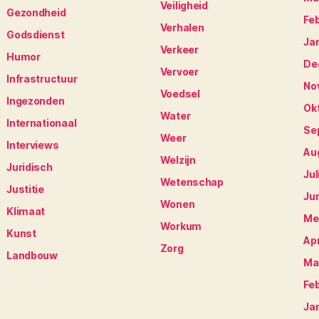
Veiligheid
Gezondheid
Fe
Verhalen
Godsdienst
Ja
Verkeer
Humor
De
Vervoer
Infrastructuur
No
Voedsel
Ingezonden
Ok
Water
Internationaal
Se
Weer
Interviews
Au
Welzijn
Juridisch
Jul
Wetenschap
Justitie
Ju
Wonen
Klimaat
Me
Workum
Kunst
Apr
Zorg
Landbouw
Ma
Fe
Ja