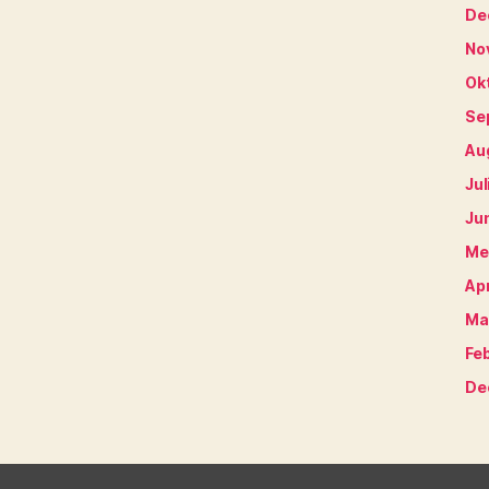
De
No
Ok
Se
Au
Jul
Ju
Me
Apr
Ma
Fe
De