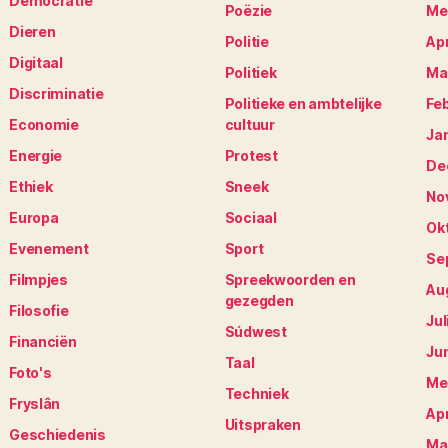
Democratie
Poëzie
Me
Dieren
Politie
Apr
Digitaal
Politiek
Ma
Discriminatie
Politieke en ambtelijke
Fe
Economie
cultuur
Ja
Energie
Protest
De
Ethiek
Sneek
No
Europa
Sociaal
Ok
Evenement
Sport
Se
Filmpjes
Spreekwoorden en
Au
gezegden
Filosofie
Jul
Súdwest
Financiën
Ju
Taal
Foto's
Me
Techniek
Fryslân
Apr
Uitspraken
Geschiedenis
Ma