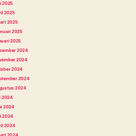
i 2025
il 2025
art 2025
bruari 2025
nuari 2025
cember 2024
vember 2024
tober 2024
ptember 2024
gustus 2024
i 2024
ni 2024
i 2024
il 2024
art 2024