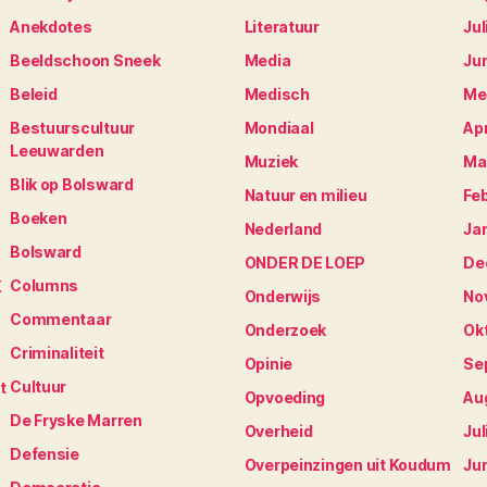
Anekdotes
Literatuur
Jul
Beeldschoon Sneek
Media
Ju
Beleid
Medisch
Me
Bestuurscultuur
Mondiaal
Apr
Leeuwarden
Muziek
Ma
Blik op Bolsward
Natuur en milieu
Fe
Boeken
Nederland
Ja
Bolsward
ONDER DE LOEP
De
Columns
K
Onderwijs
No
Commentaar
Onderzoek
Ok
Criminaliteit
Opinie
Se
Cultuur
t
Opvoeding
Au
De Fryske Marren
Overheid
Jul
Defensie
Overpeinzingen uit Koudum
Ju