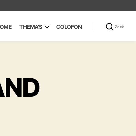
OME
THEMA’S
COLOFON
Zoek
AND