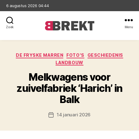
6 augustus 2026 04:44
Zoek
Menu
Brekt
Categorieën
DE FRYSKE MARREN
FOTO'S
GESCHIEDENIS
LANDBOUW
Melkwagens voor
zuivelfabriek ‘Harich’ in
Balk
14 januari 2026
Berichtdatum