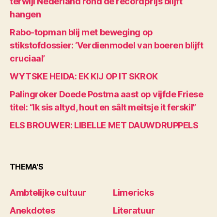
terwijl Nederland rond de recordprijs blijft
hangen
Rabo-topman blij met beweging op
stikstofdossier: ‘Verdienmodel van boeren blijft
cruciaal’
WYTSKE HEIDA: EK KIJ OP IT SKROK
Palingroker Doede Postma aast op vijfde Friese
titel: “Ik sis altyd, hout en sâlt meitsje it ferskil”
ELS BROUWER: LIBELLE MET DAUWDRUPPELS
THEMA'S
Ambtelijke cultuur
Limericks
Anekdotes
Literatuur