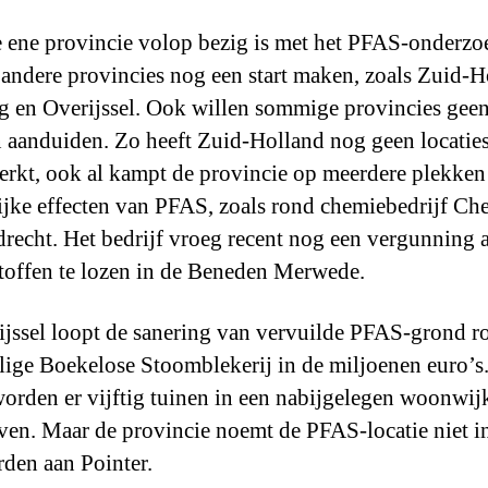
 ene provincie volop bezig is met het PFAS-onderzo
andere provincies nog een start maken, zoals Zuid-H
 en Overijssel. Ook willen sommige provincies gee
 aanduiden. Zo heeft Zuid-Holland nog geen locatie
rkt, ook al kampt de provincie op meerdere plekken
ijke effecten van PFAS, zoals rond chemiebedrijf C
drecht. Het bedrijf vroeg recent nog een vergunning
offen te lozen in de Beneden Merwede.
ijssel loopt de sanering van vervuilde PFAS-grond r
ige Boekelose Stoomblekerij in de miljoenen euro’s.
worden er vijftig tuinen in een nabijgelegen woonwij
ven. Maar de provincie noemt de PFAS-locatie niet i
den aan Pointer.