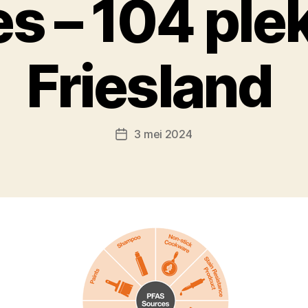
es – 104 ple
Friesland
3 mei 2024
Berichtdatum