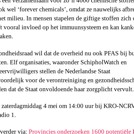
 een verzamelnaam voor zo’n 4000 chemische stoffe
ok wel ‘forever chemicals’, omdat ze nauwelijks afbr
het milieu. In mensen stapelen de giftige stoffen zich
ft vooral invloed op het immuunsysteem en kan kank
aken.
ndheidsraad wil dat de overheid nu ook PFAS bij b
sten. Elf organisaties, waaronder SchipholWatch en
ervrijwilligers stellen de Nederlandse Staat
oordelijk voor de verontreiniging en gezondheidssc
den dat de Staat onvoldoende haar zorgplicht vervult.
, zaterdagmiddag 4 mei om 14:00 uur bij KRO-NCR
dio 1.
 verder via:
Provincies onderzoeken 1600 potentiële