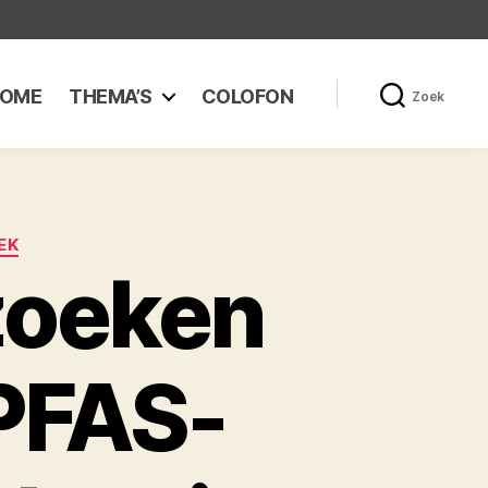
OME
THEMA’S
COLOFON
Zoek
EK
zoeken
 PFAS-