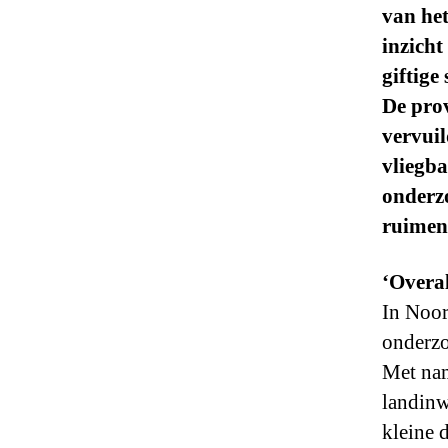
van het
inzicht
giftige
De prov
vervui
vliegba
onderz
ruimen,
‘Overa
In Noor
onderzo
Met nam
landinw
kleine 