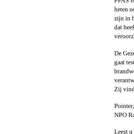
PFAS is
heten o
zijn in 
dat hee
veroorz
De Gezo
gaat te
brandwe
verantw
Zij vin
Pointer
NPO Ra
Leest u