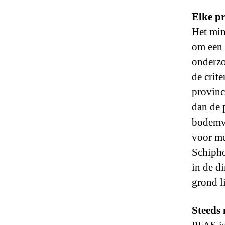
Elke pr
Het min
om een 
onderzo
de crite
provinc
dan de 
bodemve
voor me
Schipho
in de d
grond l
Steeds 