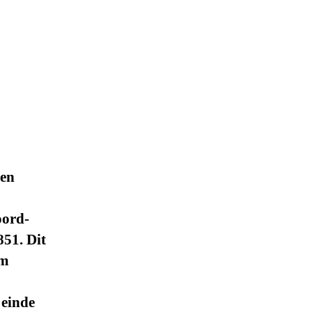
den
oord-
51. Dit
rm
 einde