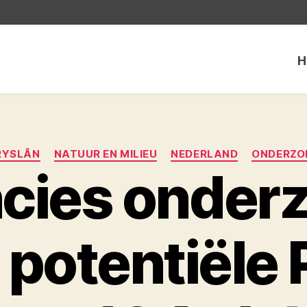
H
Categorieën
RYSLÂN
NATUUR EN MILIEU
NEDERLAND
ONDERZO
ncies onder
potentiële