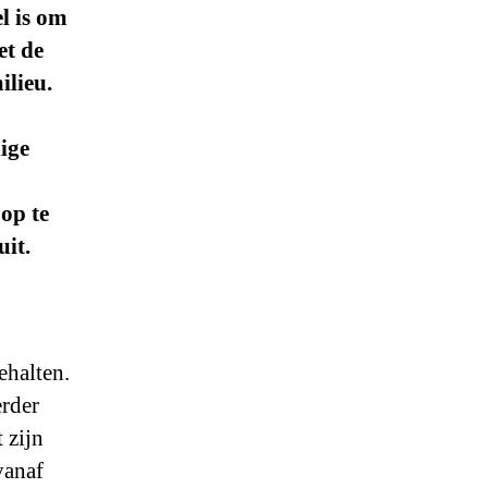
el is om
et de
ilieu.
ige
op te
uit.
ehalten.
erder
 zijn
vanaf