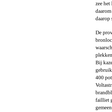
zee het
daarom 
daarop 
De prov
bronloc
waarsch
plekken
Bij kaz
gebruik
400 pot
Voltast
brandbl
faillie
gemeent