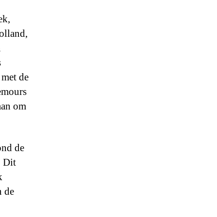
ek,
olland,
n
s
 met de
hemours
 aan om
ond de
 Dit
k
n de