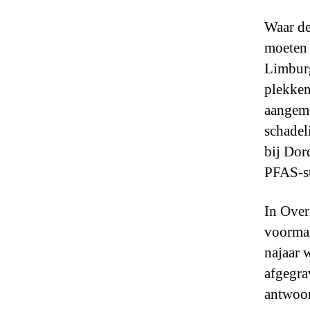
Waar de
moeten 
Limburg
plekken
aangeme
schadel
bij Dor
PFAS-st
In Over
voormal
najaar 
afgegra
antwoor