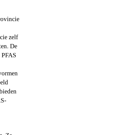
rovincie
ie zelf
ten. De
ar PFAS
 vormen
eld
ebieden
AS-