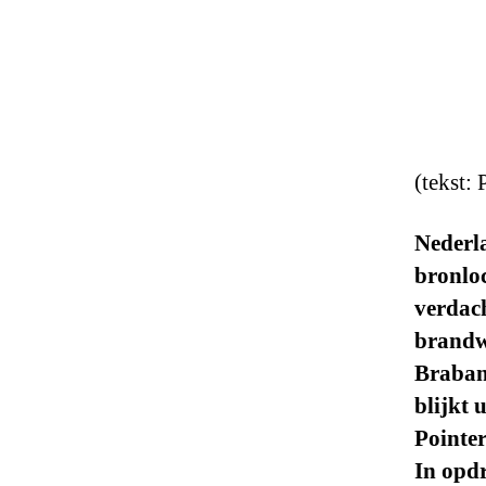
(tekst:
Nederl
bronloc
verdach
brandwe
Braban
blijkt 
Pointe
In opdr