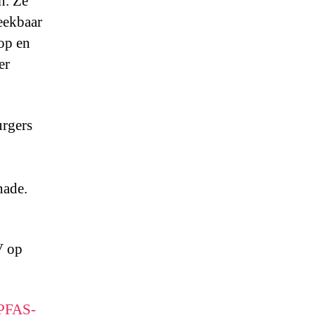
n. Ze
eekbaar
 op en
er
urgers
hade.
V op
 PFAS-