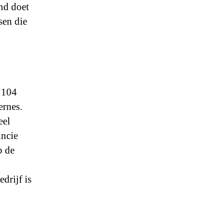
nd doet
sen die
t 104
ernes.
eel
incie
p de
drijf is