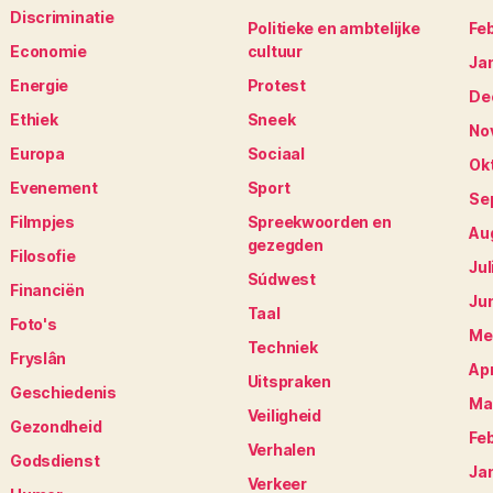
Discriminatie
Politieke en ambtelijke
Fe
Economie
cultuur
Ja
Energie
Protest
De
Ethiek
Sneek
No
Europa
Sociaal
Ok
Evenement
Sport
Se
Filmpjes
Spreekwoorden en
Au
gezegden
Filosofie
Jul
Súdwest
Financiën
Ju
Taal
Foto's
Me
Techniek
Fryslân
Apr
Uitspraken
Geschiedenis
Ma
Veiligheid
Gezondheid
Fe
Verhalen
Godsdienst
Ja
Verkeer