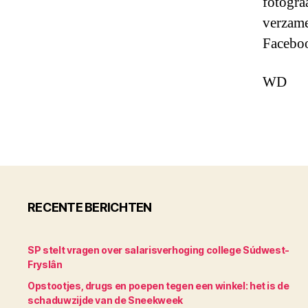
fotogra
verzame
Facebo
WD
RECENTE BERICHTEN
SP stelt vragen over salarisverhoging college Súdwest-
Fryslân
Opstootjes, drugs en poepen tegen een winkel: het is de
schaduwzijde van de Sneekweek