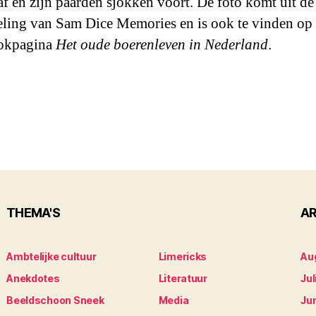
af en zijn paarden sjokken voort. De foto komt uit de
ling van Sam Dice Memories en is ook te vinden op
okpagina
Het oude boerenleven in Nederland
.
THEMA'S
AR
Ambtelijke cultuur
Limericks
Au
Anekdotes
Literatuur
Jul
Beeldschoon Sneek
Media
Ju