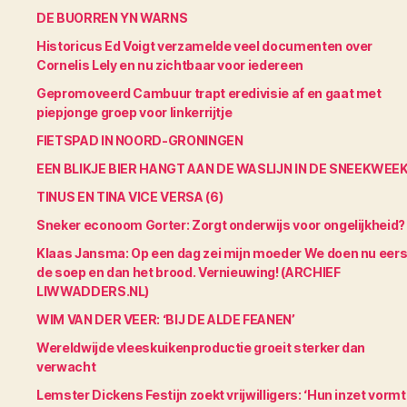
DE BUORREN YN WARNS
Historicus Ed Voigt verzamelde veel documenten over
Cornelis Lely en nu zichtbaar voor iedereen
Gepromoveerd Cambuur trapt eredivisie af en gaat met
piepjonge groep voor linkerrijtje
FIETSPAD IN NOORD-GRONINGEN
EEN BLIKJE BIER HANGT AAN DE WASLIJN IN DE SNEEKWEE
TINUS EN TINA VICE VERSA (6)
Sneker econoom Gorter: Zorgt onderwijs voor ongelijkheid?
Klaas Jansma: Op een dag zei mijn moeder We doen nu eers
de soep en dan het brood. Vernieuwing! (ARCHIEF
LIWWADDERS.NL)
WIM VAN DER VEER: ‘BIJ DE ALDE FEANEN’
Wereldwijde vleeskuikenproductie groeit sterker dan
verwacht
Lemster Dickens Festijn zoekt vrijwilligers: ‘Hun inzet vormt