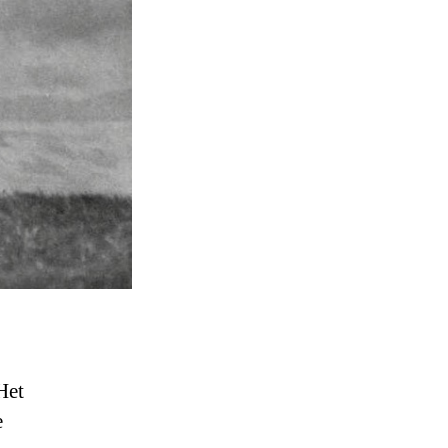
Het
e