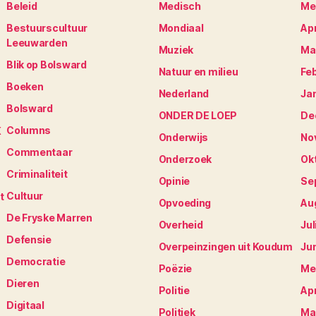
Beleid
Medisch
Me
Bestuurscultuur
Mondiaal
Apr
Leeuwarden
Muziek
Ma
Blik op Bolsward
Natuur en milieu
Fe
Boeken
Nederland
Ja
Bolsward
ONDER DE LOEP
De
Columns
K
Onderwijs
No
Commentaar
Onderzoek
Ok
Criminaliteit
Opinie
Se
Cultuur
t
Opvoeding
Au
De Fryske Marren
Overheid
Jul
Defensie
Overpeinzingen uit Koudum
Ju
Democratie
Poëzie
Me
Dieren
Politie
Apr
Digitaal
Politiek
Ma