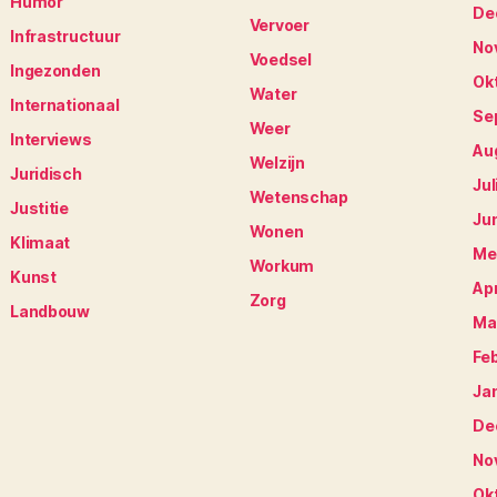
Humor
De
Vervoer
Infrastructuur
No
Voedsel
Ingezonden
Ok
Water
Internationaal
Se
Weer
Interviews
Au
Welzijn
Juridisch
Jul
Wetenschap
Justitie
Ju
Wonen
Klimaat
Me
Workum
Kunst
Apr
Zorg
Landbouw
Ma
Fe
Ja
De
No
Ok