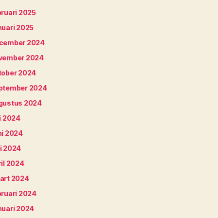
bruari 2025
nuari 2025
cember 2024
vember 2024
tober 2024
ptember 2024
gustus 2024
i 2024
ni 2024
i 2024
il 2024
art 2024
bruari 2024
nuari 2024