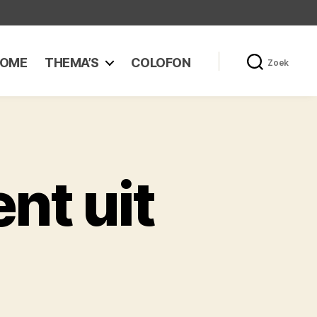
OME
THEMA’S
COLOFON
Zoek
t uit