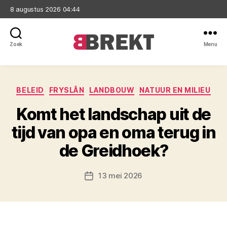
8 augustus 2026 04:44
Zoek
Menu
Brekt
Categorieën
BELEID
FRYSLÂN
LANDBOUW
NATUUR EN MILIEU
Komt het landschap uit de
tijd van opa en oma terug in
de Greidhoek?
13 mei 2026
Berichtdatum