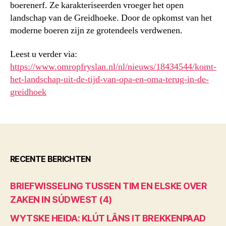
boerenerf. Ze karakteriseerden vroeger het open
landschap van de Greidhoeke. Door de opkomst van het
moderne boeren zijn ze grotendeels verdwenen.
Leest u verder via:
https://www.omropfryslan.nl/nl/nieuws/18434544/komt-
het-landschap-uit-de-tijd-van-opa-en-oma-terug-in-de-
greidhoek
RECENTE BERICHTEN
BRIEFWISSELING TUSSEN TIM EN ELSKE OVER
ZAKEN IN SÚDWEST (4)
WYTSKE HEIDA: KLÚT LÂNS IT BREKKENPAAD