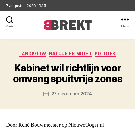
7 augustus 2026 15:15
Zoek
Menu
Brekt
Categorieën
LANDBOUW
NATUUR EN MILIEU
POLITIEK
Kabinet wil richtlijn voor
omvang spuitvrije zones
27 november 2024
Berichtdatum
Door René Bouwmeester op NieuweOogst.nl