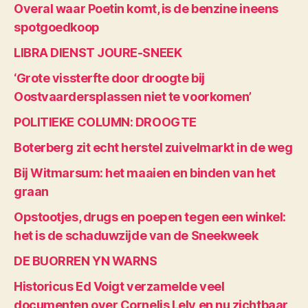
Overal waar Poetin komt, is de benzine ineens
spotgoedkoop
LIBRA DIENST JOURE-SNEEK
‘Grote vissterfte door droogte bij
Oostvaardersplassen niet te voorkomen’
POLITIEKE COLUMN: DROOGTE
Boterberg zit echt herstel zuivelmarkt in de weg
Bij Witmarsum: het maaien en binden van het
graan
Opstootjes, drugs en poepen tegen een winkel:
het is de schaduwzijde van de Sneekweek
DE BUORREN YN WARNS
Historicus Ed Voigt verzamelde veel
documenten over Cornelis Lely en nu zichtbaar