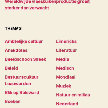
Wereldwijde vleeskuikenproductie groeit
sterker dan verwacht
THEMA'S
Ambtelijke cultuur
Limericks
Anekdotes
Literatuur
Beeldschoon Sneek
Media
Beleid
Medisch
Bestuurscultuur
Mondiaal
Leeuwarden
Muziek
Blik op Bolsward
Natuur en milieu
Boeken
Nederland