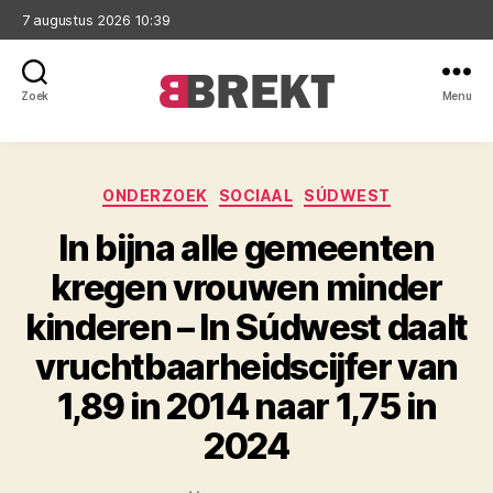
7 augustus 2026 10:39
Zoek
Menu
Brekt
Categorieën
ONDERZOEK
SOCIAAL
SÚDWEST
In bijna alle gemeenten
kregen vrouwen minder
kinderen – In Súdwest daalt
vruchtbaarheidscijfer van
1,89 in 2014 naar 1,75 in
2024