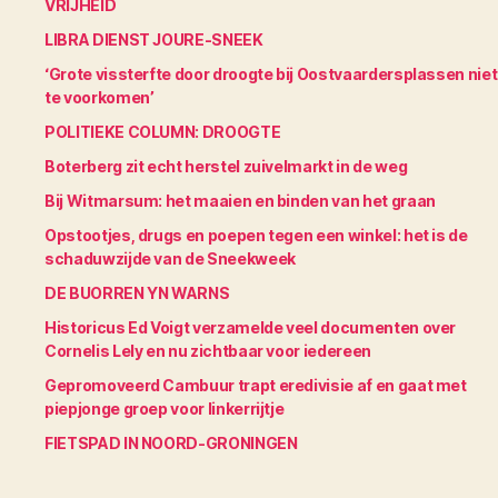
VRIJHEID
LIBRA DIENST JOURE-SNEEK
‘Grote vissterfte door droogte bij Oostvaardersplassen niet
te voorkomen’
POLITIEKE COLUMN: DROOGTE
Boterberg zit echt herstel zuivelmarkt in de weg
Bij Witmarsum: het maaien en binden van het graan
Opstootjes, drugs en poepen tegen een winkel: het is de
schaduwzijde van de Sneekweek
DE BUORREN YN WARNS
Historicus Ed Voigt verzamelde veel documenten over
Cornelis Lely en nu zichtbaar voor iedereen
Gepromoveerd Cambuur trapt eredivisie af en gaat met
piepjonge groep voor linkerrijtje
FIETSPAD IN NOORD-GRONINGEN