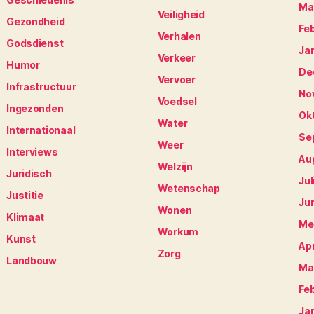
Ma
Veiligheid
Gezondheid
Fe
Verhalen
Godsdienst
Ja
Verkeer
Humor
De
Vervoer
Infrastructuur
No
Voedsel
Ingezonden
Ok
Water
Internationaal
Se
Weer
Interviews
Au
Welzijn
Juridisch
Jul
Wetenschap
Justitie
Ju
Wonen
Klimaat
Me
Workum
Kunst
Apr
Zorg
Landbouw
Ma
Fe
Ja