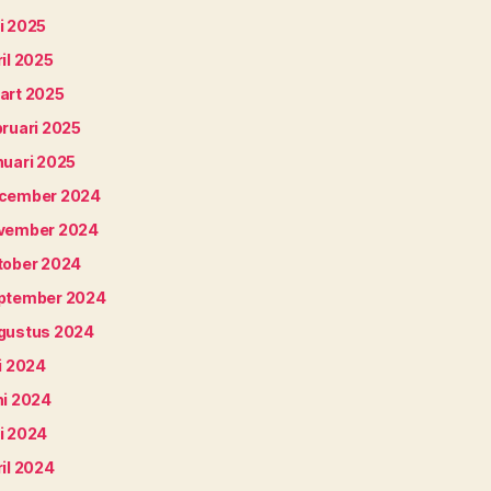
i 2025
il 2025
art 2025
bruari 2025
nuari 2025
cember 2024
vember 2024
tober 2024
ptember 2024
gustus 2024
i 2024
ni 2024
i 2024
il 2024