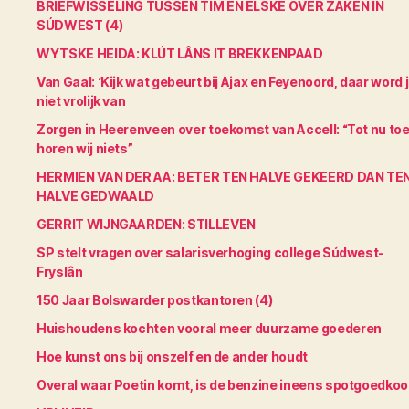
BRIEFWISSELING TUSSEN TIM EN ELSKE OVER ZAKEN IN
SÚDWEST (4)
WYTSKE HEIDA: KLÚT LÂNS IT BREKKENPAAD
Van Gaal: ‘Kijk wat gebeurt bij Ajax en Feyenoord, daar word 
niet vrolijk van
Zorgen in Heerenveen over toekomst van Accell: “Tot nu to
horen wij niets”
HERMIEN VAN DER AA: BETER TEN HALVE GEKEERD DAN TE
HALVE GEDWAALD
GERRIT WIJNGAARDEN: STILLEVEN
SP stelt vragen over salarisverhoging college Súdwest-
Fryslân
150 Jaar Bolswarder postkantoren (4)
Huishoudens kochten vooral meer duurzame goederen
Hoe kunst ons bij onszelf en de ander houdt
Overal waar Poetin komt, is de benzine ineens spotgoedko