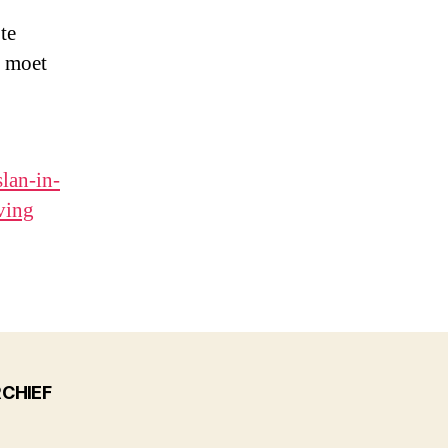
te
f moet
lan-in-
ving
CHIEF