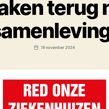
aken terug 
samenleving
18 november 2024
Berichtdatum