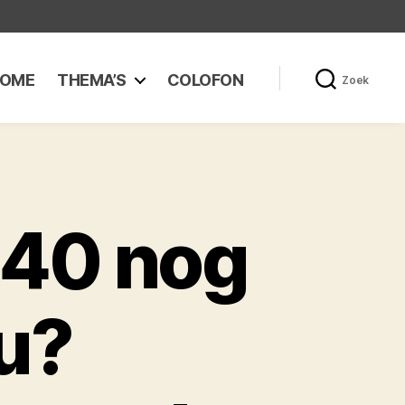
OME
THEMA’S
COLOFON
Zoek
040 nog
u?