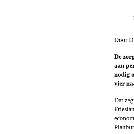
Door Da
De zorg
aan per
nodig 
vier na
Dat zeg
Frieslan
econom
Planbur