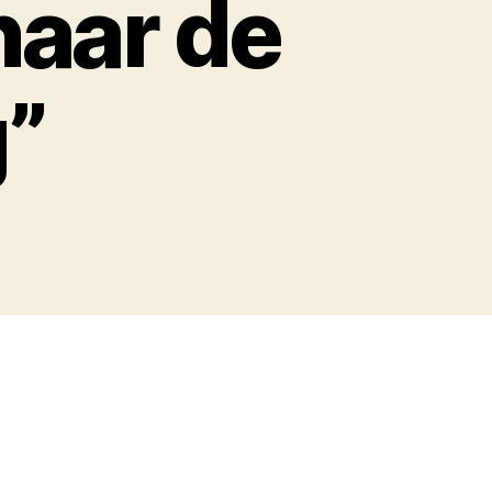
naar de
”