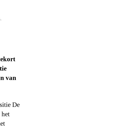
.
tekort
tie
an van
itie De
 het
et