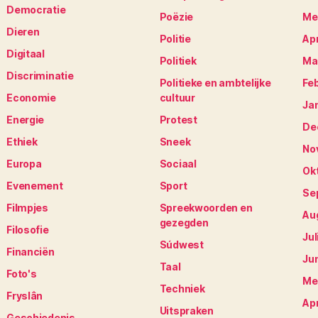
Democratie
Poëzie
Me
Dieren
Politie
Apr
Digitaal
Politiek
Ma
Discriminatie
Politieke en ambtelijke
Fe
Economie
cultuur
Ja
Energie
Protest
De
Ethiek
Sneek
No
Europa
Sociaal
Ok
Evenement
Sport
Se
Filmpjes
Spreekwoorden en
Au
gezegden
Filosofie
Jul
Súdwest
Financiën
Ju
Taal
Foto's
Me
Techniek
Fryslân
Apr
Uitspraken
Geschiedenis