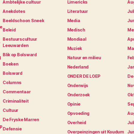
Ambtelijke cultuur
Limericks
Au
Anekdotes
Literatuur
Jul
Beeldschoon Sneek
Media
Ju
je
Beleid
Medisch
Me
Bestuurscultuur
Mondiaal
Apr
e
Leeuwarden
Muziek
Ma
Blik op Bolsward
Natuur en milieu
Fe
N
Boeken
Nederland
Ja
Bolsward
ONDER DE LOEP
De
Columns
Onderwijs
No
Commentaar
Onderzoek
Ok
Criminaliteit
Opinie
Se
Cultuur
Opvoeding
Au
De Fryske Marren
Overheid
Jul
op
Defensie
Overpeinzingen uit Koudum
Ju