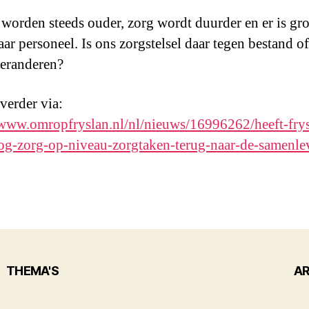
 worden steeds ouder, zorg wordt duurder en er is gro
aar personeel. Is ons zorgstelsel daar tegen bestand o
 veranderen?
 verder via:
/www.omropfryslan.nl/nl/nieuws/16996262/heeft-frys
g-zorg-op-niveau-zorgtaken-terug-naar-de-samenle
THEMA'S
AR