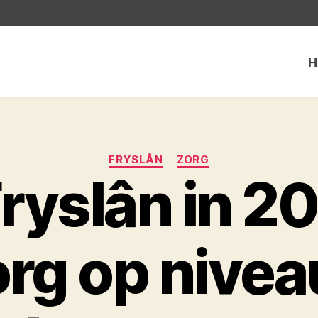
H
Categorieën
FRYSLÂN
ZORG
Fryslân in 2
org op nivea