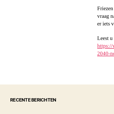
Friezen
vraag n
er iets
Leest u
https:/
2040-no
RECENTE BERICHTEN