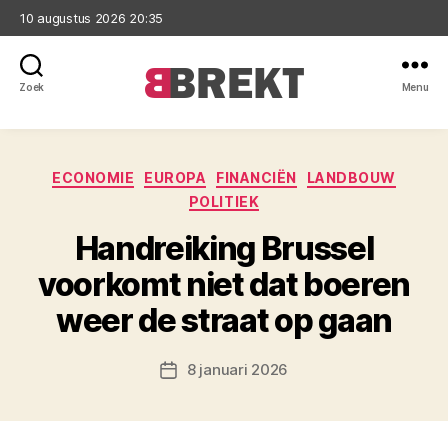
10 augustus 2026 20:35
Zoek
Menu
Brekt
Categorieën
ECONOMIE
EUROPA
FINANCIËN
LANDBOUW
POLITIEK
Handreiking Brussel
voorkomt niet dat boeren
weer de straat op gaan
8 januari 2026
Berichtdatum