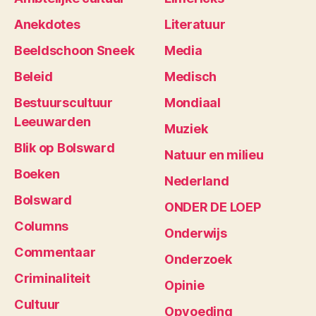
Anekdotes
Literatuur
Beeldschoon Sneek
Media
Beleid
Medisch
Bestuurscultuur
Mondiaal
Leeuwarden
Muziek
Blik op Bolsward
Natuur en milieu
Boeken
Nederland
Bolsward
ONDER DE LOEP
Columns
Onderwijs
Commentaar
Onderzoek
Criminaliteit
Opinie
Cultuur
Opvoeding