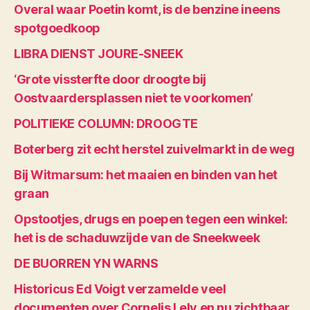
Overal waar Poetin komt, is de benzine ineens
spotgoedkoop
LIBRA DIENST JOURE-SNEEK
‘Grote vissterfte door droogte bij
Oostvaardersplassen niet te voorkomen’
POLITIEKE COLUMN: DROOGTE
Boterberg zit echt herstel zuivelmarkt in de weg
Bij Witmarsum: het maaien en binden van het
graan
Opstootjes, drugs en poepen tegen een winkel:
het is de schaduwzijde van de Sneekweek
DE BUORREN YN WARNS
Historicus Ed Voigt verzamelde veel
documenten over Cornelis Lely en nu zichtbaar