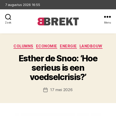
7 augustus 2026 16:55
Zoek
Menu
Brekt
Categorieën
COLUMNS
ECONOMIE
ENERGIE
LANDBOUW
Esther de Snoo: ‘Hoe
serieus is een
voedselcrisis?’
17 mei 2026
Berichtdatum