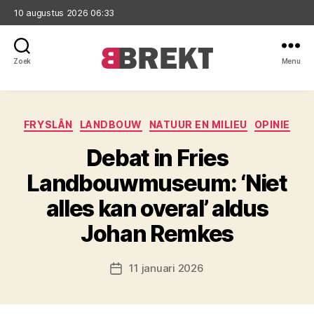
10 augustus 2026 06:33
Zoek
Menu
Brekt
Categorieën
FRYSLÂN
LANDBOUW
NATUUR EN MILIEU
OPINIE
Debat in Fries
Landbouwmuseum: ‘Niet
alles kan overal’ aldus
Johan Remkes
11 januari 2026
Berichtdatum