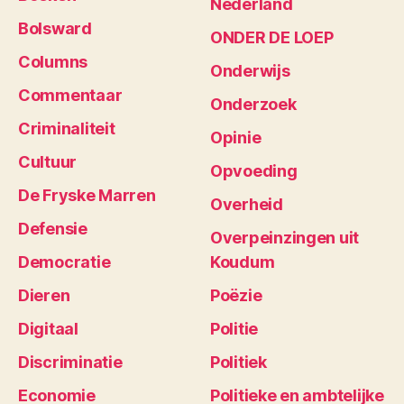
Nederland
Bolsward
ONDER DE LOEP
Columns
Onderwijs
Commentaar
Onderzoek
Criminaliteit
Opinie
Cultuur
Opvoeding
De Fryske Marren
Overheid
Defensie
Overpeinzingen uit
Democratie
Koudum
Dieren
Poëzie
Digitaal
Politie
Discriminatie
Politiek
Economie
Politieke en ambtelijke