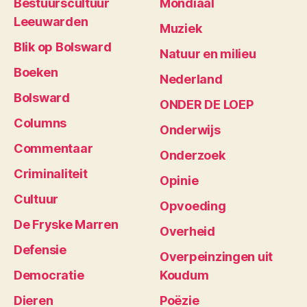
Bestuurscultuur
Mondiaal
Leeuwarden
Muziek
Blik op Bolsward
Natuur en milieu
Boeken
Nederland
Bolsward
ONDER DE LOEP
Columns
Onderwijs
Commentaar
Onderzoek
Criminaliteit
Opinie
Cultuur
Opvoeding
De Fryske Marren
Overheid
Defensie
Overpeinzingen uit
Democratie
Koudum
Dieren
Poëzie