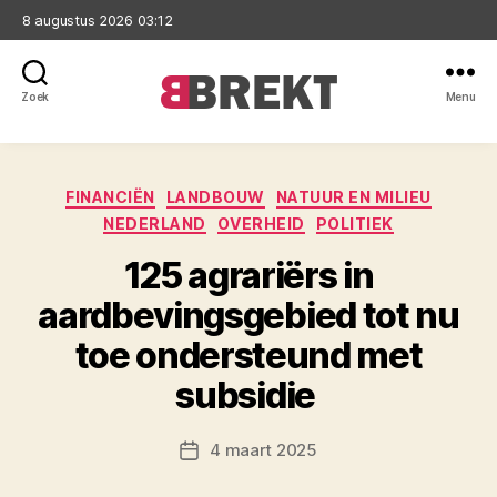
8 augustus 2026 03:12
Zoek
Menu
Brekt
Categorieën
FINANCIËN
LANDBOUW
NATUUR EN MILIEU
NEDERLAND
OVERHEID
POLITIEK
125 agrariërs in
aardbevingsgebied tot nu
toe ondersteund met
subsidie
4 maart 2025
Berichtdatum