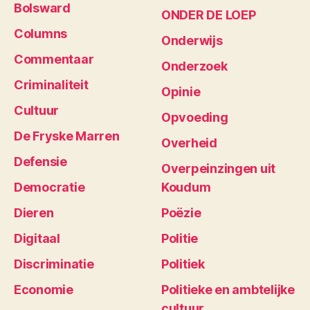
Bolsward
ONDER DE LOEP
Columns
Onderwijs
Commentaar
Onderzoek
Criminaliteit
Opinie
Cultuur
Opvoeding
De Fryske Marren
Overheid
Defensie
Overpeinzingen uit
Democratie
Koudum
Dieren
Poëzie
Digitaal
Politie
Discriminatie
Politiek
Economie
Politieke en ambtelijke
cultuur