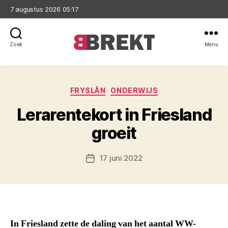
7 augustus 2026 05:17
Zoek
Menu
Brekt
Categorieën
FRYSLÂN
ONDERWIJS
Lerarentekort in Friesland
groeit
17 juni 2022
Berichtdatum
In Friesland zette de daling van het aantal WW-