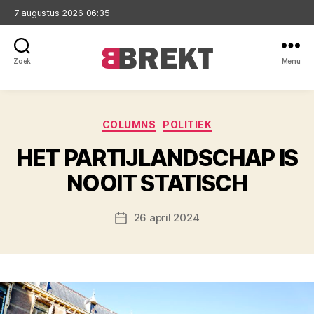
7 augustus 2026 06:35
Zoek
Menu
Brekt
Categorieën
COLUMNS
POLITIEK
HET PARTIJLANDSCHAP IS
NOOIT STATISCH
26 april 2024
Berichtdatum