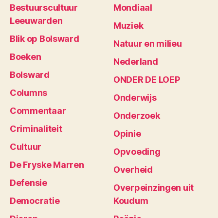
Bestuurscultuur
Mondiaal
Leeuwarden
Muziek
Blik op Bolsward
Natuur en milieu
Boeken
Nederland
Bolsward
ONDER DE LOEP
Columns
Onderwijs
Commentaar
Onderzoek
Criminaliteit
Opinie
Cultuur
Opvoeding
De Fryske Marren
Overheid
Defensie
Overpeinzingen uit
Democratie
Koudum