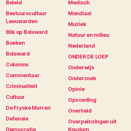
Beleid
Medisch
Bestuurscultuur
Mondiaal
Leeuwarden
Muziek
Blik op Bolsward
Natuur en milieu
Boeken
Nederland
Bolsward
ONDER DE LOEP
Columns
Onderwijs
Commentaar
Onderzoek
Criminaliteit
Opinie
Cultuur
Opvoeding
De Fryske Marren
Overheid
Defensie
Overpeinzingen uit
Democratie
Koudum