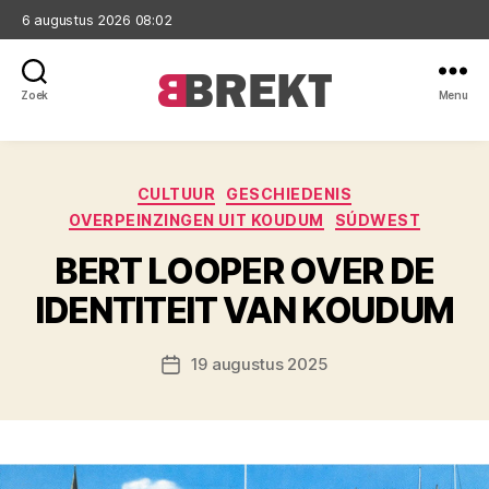
6 augustus 2026 08:02
Zoek
Menu
Brekt
Categorieën
CULTUUR
GESCHIEDENIS
OVERPEINZINGEN UIT KOUDUM
SÚDWEST
BERT LOOPER OVER DE
IDENTITEIT VAN KOUDUM
19 augustus 2025
Berichtdatum