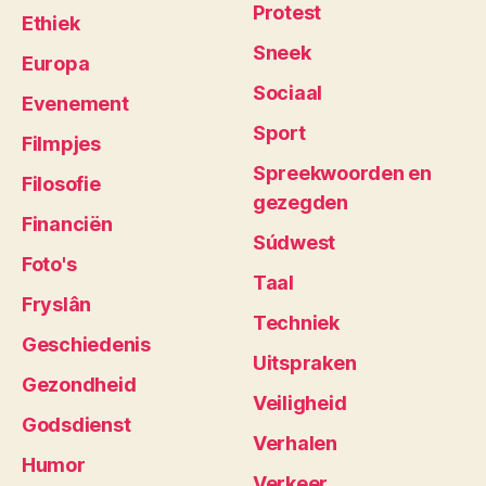
Protest
Ethiek
Sneek
Europa
Sociaal
Evenement
Sport
Filmpjes
Spreekwoorden en
Filosofie
gezegden
Financiën
Súdwest
Foto's
Taal
Fryslân
Techniek
Geschiedenis
Uitspraken
Gezondheid
Veiligheid
Godsdienst
Verhalen
Humor
Verkeer